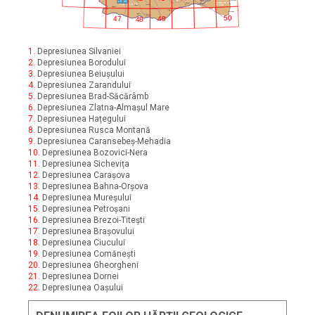
c3
c4
E
M
O
C
ra
Constan
DOBROGEA
P L A T F O R M A
Olteni
DE SUD
Ro
iori
Caracal
Bailesti
Calafat
Alexandria
Giurgiu
Mangalia
Corabia
50
T. Magurele
49
47
48
1.
Depresiunea Silvaniei
2.
Depresiunea Borodului
3.
Depresiunea Beiușului
4.
Depresiunea Zarandului
5.
Depresiunea Brad-Săcărâmb
6.
Depresiunea Zlatna-Almașul Mare
7.
Depresiunea Hațegului
8.
Depresiunea Rusca Montană
9.
Depresiunea Caransebeș-Mehadia
10.
Depresiunea Bozovici-Nera
11.
Depresiunea Sichevița
12.
Depresiunea Carașova
13.
Depresiunea Bahna-Orșova
14.
Depresiunea Mureșului
15.
Depresiunea Petroșani
16.
Depresiunea Brezoi-Titești
17.
Depresiunea Brașovului
18.
Depresiunea Ciucului
19.
Depresiunea Comănești
20.
Depresiunea Gheorgheni
21.
Depresiunea Dornei
22.
Depresiunea Oașului