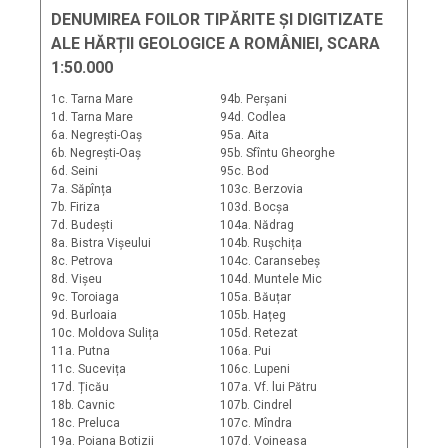
DENUMIREA FOILOR TIPĂRITE ȘI DIGITIZATE
ALE HĂRȚII GEOLOGICE A ROMÂNIEI, SCARA
1:50.000
1c. Tarna Mare
94b. Perșani
1d. Tarna Mare
94d. Codlea
6a. Negrești-Oaș
95a. Aita
6b. Negrești-Oaș
95b. Sfîntu Gheorghe
6d. Seini
95c. Bod
7a. Săpînța
103c. Berzovia
7b. Firiza
103d. Bocșa
7d. Budești
104a. Nădrag
8a. Bistra Vișeului
104b. Rușchița
8c. Petrova
104c. Caransebeș
8d. Vișeu
104d. Muntele Mic
9c. Toroiaga
105a. Băuțar
9d. Burloaia
105b. Hațeg
10c. Moldova Sulița
105d. Retezat
11a. Putna
106a. Pui
11c. Sucevița
106c. Lupeni
17d. Țicău
107a. Vf. lui Pătru
18b. Cavnic
107b. Cindrel
18c. Preluca
107c. Mîndra
19a. Poiana Botizii
107d. Voineasa