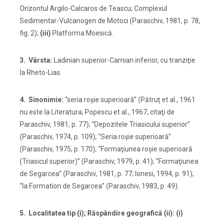
Orizontul Argilo-Calcaros de Teascu; Complexul
Sedimentar-Vulcanogen de Motoci (Paraschiv, 1981, p. 78,
fig. 2);
(iii)
Platforma Moesică.
3. Vârsta:
Ladinian superior-Carnian inferior, cu tranziţie
la Rheto-Lias.
4. Sinonimie:
“seria roşie superioară” (Pătruţ et al., 1961
nu este la Literatura; Popescu et al., 1967, citaţi de
Paraschiv, 1981, p. 77); “Depozitele Triasicului superior”
(Paraschiv, 1974, p. 109); “Seria roşie superioară”
(Paraschiv, 1975, p. 170); “Formaţiunea roşie superioară
(Triasicul superior)” (Paraschiv, 1979, p. 41); “Formaţiunea
de Segarcea” (Paraschiv, 1981, p. 77; Ionesi, 1994, p. 91);
“la Formation de Segarcea” (Paraschiv, 1983, p. 49).
5. Localitatea tip (i); Răspândire geografică (ii): (i)