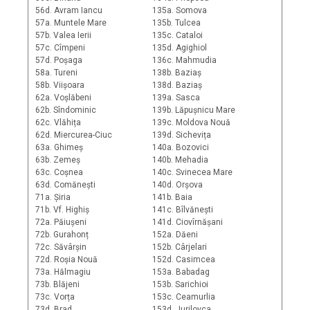
56d. Avram Iancu
135a. Somova
57a. Muntele Mare
135b. Tulcea
57b. Valea Ierii
135c. Cataloi
57c. Cîmpeni
135d. Agighiol
57d. Poșaga
136c. Mahmudia
58a. Tureni
138b. Baziaș
58b. Viișoara
138d. Baziaș
62a. Voșlăbeni
139a. Sasca
62b. Sîndominic
139b. Lăpușnicu Mare
62c. Vlăhița
139c. Moldova Nouă
62d. Miercurea-Ciuc
139d. Sichevița
63a. Ghimeș
140a. Bozovici
63b. Zemeș
140b. Mehadia
63c. Coșnea
140c. Svinecea Mare
63d. Comănești
140d. Orșova
71a. Șiria
141b. Baia
71b. Vf. Highiș
141c. Bîlvănești
72a. Păiușeni
141d. Ciovîrnășani
72b. Gurahonț
152a. Dăeni
72c. Săvârșin
152b. Cârjelari
72d. Roșia Nouă
152d. Casimcea
73a. Hălmagiu
153a. Babadag
73b. Blăjeni
153b. Sarichioi
73c. Vorța
153c. Ceamurlia
73d. Brad
153d. Jurilovca