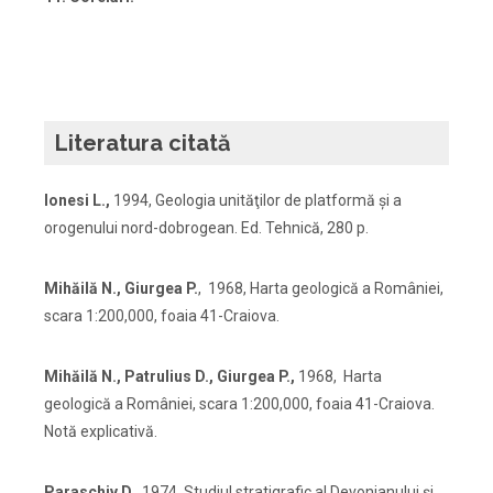
Literatura citată
Ionesi L.,
1994, Geologia unităţilor de platformă şi a
orogenului nord-dobrogean. Ed. Tehnică, 280 p.
Mihăilă N., Giurgea P.
, 1968, Harta geologică a României,
scara 1:200,000, foaia 41-Craiova.
Mihăilă N., Patrulius D., Giurgea P.,
1968, Harta
geologică a României, scara 1:200,000, foaia 41-Craiova.
Notă explicativă.
Paraschiv D
., 1974, Studiul stratigrafic al Devonianului şi