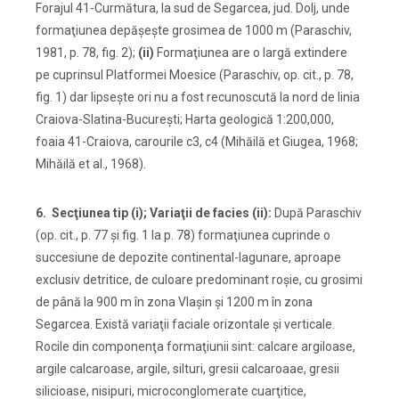
Forajul 41-Curmătura, la sud de Segarcea, jud. Dolj, unde
formaţiunea depăşeşte grosimea de 1000 m (Paraschiv,
1981, p. 78, fig. 2);
(ii)
Formaţiunea are o largă extindere
pe cuprinsul Platformei Moesice (Paraschiv, op. cit., p. 78,
fig. 1) dar lipseşte ori nu a fost recunoscută la nord de linia
Craiova-Slatina-Bucureşti; Harta geologică 1:200,000,
foaia 41-Craiova, carourile c3, c4 (Mihăilă et Giugea, 1968;
Mihăilă et al., 1968).
6. Secţiunea tip (i); Variaţii de facies (ii):
După Paraschiv
(op. cit., p. 77 şi fig. 1 la p. 78) formaţiunea cuprinde o
succesiune de depozite continental-lagunare, aproape
exclusiv detritice, de culoare predominant roşie, cu grosimi
de până la 900 m în zona Vlaşin şi 1200 m în zona
Segarcea. Există variaţii faciale orizontale şi verticale.
Rocile din componenţa formaţiunii sint: calcare argiloase,
argile calcaroase, argile, silturi, gresii calcaroaae, gresii
silicioase, nisipuri, microconglomerate cuarţitice,