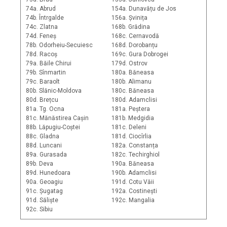
74a. Abrud
154a. Dunavățu de Jos
74b. Întrgalde
156a. Șvinița
74c. Zlatna
168b. Grădina
74d. Feneș
168c. Cernavodă
78b. Odorheiu-Secuiesc
168d. Dorobanțu
78d. Racoș
169c. Gura Dobrogei
79a. Băile Chirui
179d. Ostrov
79b. Sînmartin
180a. Băneasa
79c. Baraolt
180b. Alimanu
80b. Slănic-Moldova
180c. Băneasa
80d. Brețcu
180d. Adamclisi
81a. Tg. Ocna
181a. Peștera
81c. Mănăstirea Cașin
181b. Medgidia
88b. Lăpugiu-Coștei
181c. Deleni
88c. Gladna
181d. Ciocîrlia
88d. Luncani
182a. Constanța
89a. Gurasada
182c. Techirghiol
89b. Deva
190a. Băneasa
89d. Hunedoara
190b. Adamclisi
90a. Geoagiu
191d. Cotu Văii
91c. Șugatag
192a. Costinești
91d. Săliște
192c. Mangalia
92c. Sibiu