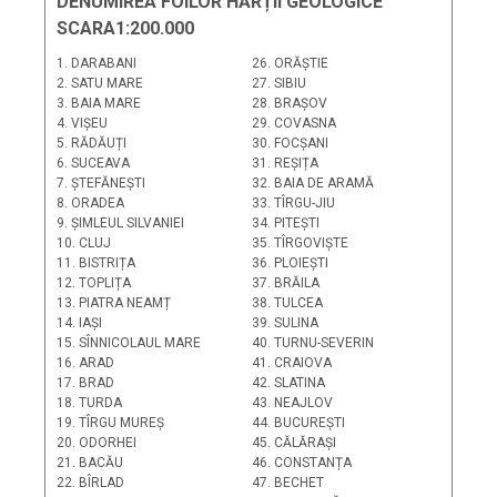
DENUMIREA FOILOR HĂRȚII GEOLOGICE
SCARA1:200.000
1. DARABANI
26. ORĂȘTIE
2. SATU MARE
27. SIBIU
3. BAIA MARE
28. BRAȘOV
4. VIȘEU
29. COVASNA
5. RĂDĂUȚI
30. FOCȘANI
6. SUCEAVA
31. REȘIȚA
7. ȘTEFĂNEȘTI
32. BAIA DE ARAMĂ
8. ORADEA
33. TÎRGU-JIU
9. ȘIMLEUL SILVANIEI
34. PITEȘTI
10. CLUJ
35. TÎRGOVIȘTE
11. BISTRIȚA
36. PLOIEȘTI
12. TOPLIȚA
37. BRĂILA
13. PIATRA NEAMȚ
38. TULCEA
14. IAȘI
39. SULINA
15. SÎNNICOLAUL MARE
40. TURNU-SEVERIN
16. ARAD
41. CRAIOVA
17. BRAD
42. SLATINA
18. TURDA
43. NEAJLOV
19. TÎRGU MUREȘ
44. BUCUREȘTI
20. ODORHEI
45. CĂLĂRAȘI
21. BACĂU
46. CONSTANȚA
22. BÎRLAD
47. BECHET