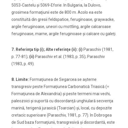
5053-Castelu şi 5069-Eforie. In Bulgaria, la Dulovo,
grosimea formaţiunii este de 800 m. Acolo ea este
constituită din gresii feldspatice, feruginoase, graywacke,
argile feruginoase, uneori cu mottling, argile calcaroase
feruginoase, marne, argile feruginoase şi calcare cu galeţi.
7. Referinţa tip (i); Alte referinţe (ii): (i)
Paraschiv (1981,
p. 77-81);
(ii)
Paraschiv et al. (1983, p. 35); Paraschiv
(1983, p. 49).
8. Limite:
Formaţiunea de Segarcea se aşterne
transgresiv peste Formaţiunea Carbonatică Triasică (=
Formaţiunea de Alexandria) şi peste termeni mai vechi,
paleozoici şi suportă cu discordanţă unghiulară secvenţa
marină, terigenă jurasică (Toarcian) şi, local, cu depozite
cretacic superioare (Paraschiv, 1981, p. 77). In Dobrogea
de Sud baza formaţiunii, transgresivă şi discordantă, este