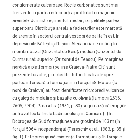
conglomerate calcaroase. Rocile carbonatice sunt mai
frecvente în partea inferioară a profilului formaţiunii;
arenitele domină segmentul median, iar pelitele partea
superioară. Distribuţia areală a faciesurilor este marcată
de arenite în sectorul central-vestic şi de pelite în est. In
depresiunile Băileşti şi Roşiori-Alexandria se disting trei
membri: bazal (Orizontul de Beiu); median (Orizontul de
Curmătura); superior (Orizontul de Teascu). Pe marginea
nordică a platformei (pe linia Craiova-Piatra Olt) sunt
prezente bazalte, piroclastite, tufuri, localizate spre
partea inferioară a formaţiunii. In forajul 68-Motoci (la
nord de Craiova) au fost identificate microbrecii vulcanice
cu galeţi de melafire şi bazalte cu olivină (la metrii 2535,
2605, 2704). Paraschiv (1981, p. 80) sugerează că erupţiile
ar fi avut loc la finele Ladinianului şi în Carnian;
(ii)
In
Dobrogea de Sud formaţiunea are grosimi de 103 m (în
forajul 5064-Independenţa) (Paraschiv et al., 1983, p. 35 şi
fig. 1). Este presupusă existenţa formaţiunii şi în forajele