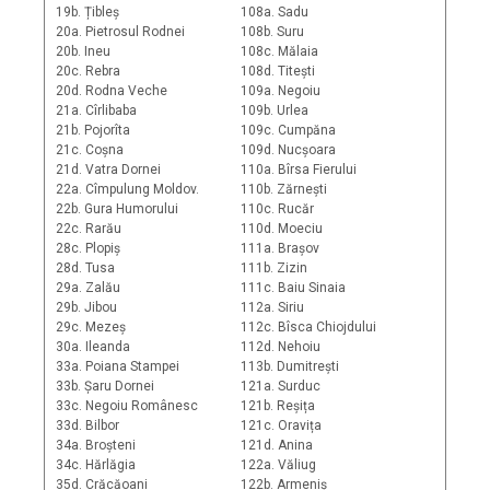
19b. Țibleș
108a. Sadu
20a. Pietrosul Rodnei
108b. Suru
20b. Ineu
108c. Mălaia
20c. Rebra
108d. Titești
20d. Rodna Veche
109a. Negoiu
21a. Cîrlibaba
109b. Urlea
21b. Pojorîta
109c. Cumpăna
21c. Coșna
109d. Nucșoara
21d. Vatra Dornei
110a. Bîrsa Fierului
22a. Cîmpulung Moldov.
110b. Zărnești
22b. Gura Humorului
110c. Rucăr
22c. Rarău
110d. Moeciu
28c. Plopiș
111a. Brașov
28d. Tusa
111b. Zizin
29a. Zalău
111c. Baiu Sinaia
29b. Jibou
112a. Siriu
29c. Mezeș
112c. Bîsca Chiojdului
30a. Ileanda
112d. Nehoiu
33a. Poiana Stampei
113b. Dumitrești
33b. Șaru Dornei
121a. Surduc
33c. Negoiu Românesc
121b. Reșița
33d. Bilbor
121c. Oravița
34a. Broșteni
121d. Anina
34c. Hărlăgia
122a. Văliug
35d. Crăcăoani
122b. Armeniș