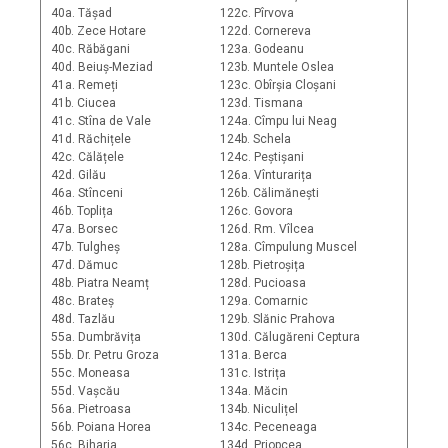
40a. Tășad
122c. Pîrvova
40b. Zece Hotare
122d. Cornereva
40c. Răbăgani
123a. Godeanu
40d. Beiuș-Meziad
123b. Muntele Oslea
41a. Remeți
123c. Obîrșia Cloșani
41b. Ciucea
123d. Tismana
41c. Stîna de Vale
124a. Cîmpu lui Neag
41d. Răchițele
124b. Schela
42c. Călățele
124c. Peștișani
42d. Gilău
126a. Vînturarița
46a. Stînceni
126b. Călimănești
46b. Toplița
126c. Govora
47a. Borsec
126d. Rm. Vîlcea
47b. Tulgheș
128a. Cîmpulung Muscel
47d. Dămuc
128b. Pietroșița
48b. Piatra Neamț
128d. Pucioasa
48c. Brateș
129a. Comarnic
48d. Tazlău
129b. Slănic Prahova
55a. Dumbrăvița
130d. Călugăreni Ceptura
55b. Dr. Petru Groza
131a. Berca
55c. Moneasa
131c. Istrița
55d. Vașcău
134a. Măcin
56a. Pietroasa
134b. Niculițel
56b. Poiana Horea
134c. Peceneaga
56c. Biharia
134d. Priopcea