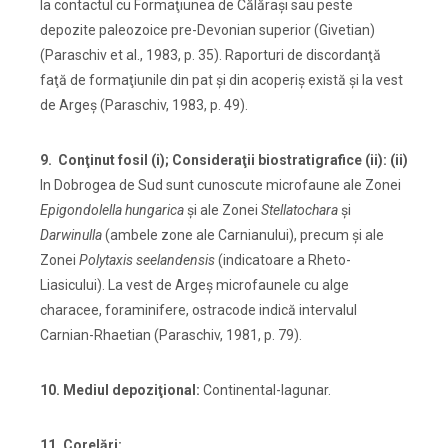
la contactul cu Formaţiunea de Călăraşi sau peste
depozite paleozoice pre-Devonian superior (Givetian)
(Paraschiv et al., 1983, p. 35). Raporturi de discordanţă
faţă de formaţiunile din pat şi din acoperiş există şi la vest
de Argeş (Paraschiv, 1983, p. 49).
9. Conţinut fosil (i); Consideraţii biostratigrafice (ii): (ii)
In Dobrogea de Sud sunt cunoscute microfaune ale Zonei
Epigondolella hungarica
şi ale Zonei
Stellatochara
şi
Darwinulla
(ambele zone ale Carnianului), precum şi ale
Zonei
Polytaxis seelandensis
(indicatoare a Rheto-
Liasicului). La vest de Argeş microfaunele cu alge
characee, foraminifere, ostracode indică intervalul
Carnian-Rhaetian (Paraschiv, 1981, p. 79).
10. Mediul depoziţional:
Continental-lagunar.
11. Corelări: