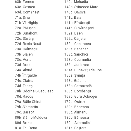
63b. Zemeș
140b. Mehadia
63c. Coșnea
140c. Svinecea Mare
63d. Comănești
140d. Orșova
71a. Șiria
141b. Baia
71b. Vf. Highiș
141c. Bîlvănești
72a. Păiușeni
141d. Ciovîrnășani
72b. Gurahonț
152a. Dăeni
72c. Săvârșin
152b. Cârjelari
72d. Roșia Nouă
152d. Casimcea
73a. Hălmagiu
153a. Babadag
73b. Blăjeni
153b. Sarichioi
73c. Vorța
153c. Ceamurlia
73d. Brad
153d. Jurilovca
74a. Abrud
154a. Dunavățu de Jos
74b. Întrgalde
156a. Șvinița
74c. Zlatna
168b. Grădina
74d. Feneș
168c. Cernavodă
78b. Odorheiu-Secuiesc
168d. Dorobanțu
78d. Racoș
169c. Gura Dobrogei
79a. Băile Chirui
179d. Ostrov
79b. Sînmartin
180a. Băneasa
79c. Baraolt
180b. Alimanu
80b. Slănic-Moldova
180c. Băneasa
80d. Brețcu
180d. Adamclisi
81a. Tg. Ocna
181a. Peștera