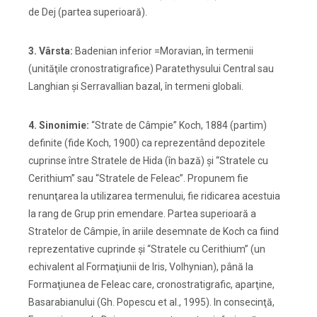
de Dej (partea superioară).
3. Vârsta:
Badenian inferior =Moravian, în termenii
(unităţile cronostratigrafice) Paratethysului Central sau
Langhian şi Serravallian bazal, în termeni globali.
4. Sinonimie:
“Strate de Câmpie” Koch, 1884 (partim)
definite (fide Koch, 1900) ca reprezentând depozitele
cuprinse între Stratele de Hida (în bază) şi “Stratele cu
Cerithium” sau “Stratele de Feleac”. Propunem fie
renunţarea la utilizarea termenului, fie ridicarea acestuia
la rang de Grup prin emendare. Partea superioară a
Stratelor de Câmpie, în ariile desemnate de Koch ca fiind
reprezentative cuprinde şi “Stratele cu Cerithium” (un
echivalent al Formaţiunii de Iris, Volhynian), până la
Formaţiunea de Feleac care, cronostratigrafic, aparţine,
Basarabianului (Gh. Popescu et al., 1995). In consecinţă,