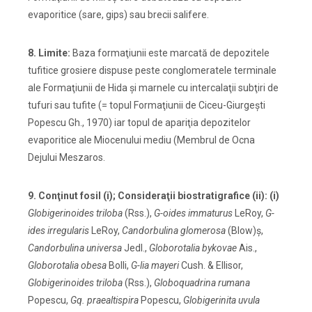
evaporitice (sare, gips) sau brecii salifere.
8. Limite:
Baza formaţiunii este marcată de depozitele
tufitice grosiere dispuse peste conglomeratele terminale
ale Formaţiunii de Hida şi marnele cu intercalaţii subţiri de
tufuri sau tufite (= topul Formaţiunii de Ciceu-Giurgeşti
Popescu Gh., 1970) iar topul de apariţia depozitelor
evaporitice ale Miocenului mediu (Membrul de Ocna
Dejului Meszaros.
9. Conţinut fosil (i); Consideraţii biostratigrafice (ii): (i)
Globigerinoides triloba
(Rss.),
G-oides immaturus
LeRoy,
G-
ides
irregularis
LeRoy,
Candorbulina glomerosa
(Blow)ş,
Candorbulina universa
Jedl.,
Globorotalia bykovae
Ais.,
Globorotalia obesa
Bolli,
G-lia mayeri
Cush. & Ellisor,
Globigerinoides triloba
(Rss.),
Globoquadrina rumana
Popescu,
Gq. praealtispira
Popescu,
Globigerinita uvula