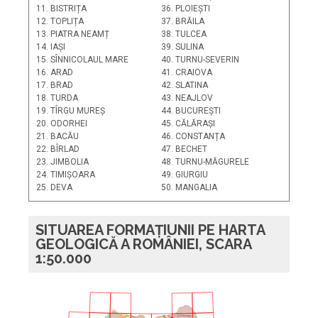
11. BISTRIȚA
36. PLOIEȘTI
12. TOPLIȚA
37. BRĂILA
13. PIATRA NEAMȚ
38. TULCEA
14. IAȘI
39. SULINA
15. SÎNNICOLAUL MARE
40. TURNU-SEVERIN
16. ARAD
41. CRAIOVA
17. BRAD
42. SLATINA
18. TURDA
43. NEAJLOV
19. TÎRGU MUREȘ
44. BUCUREȘTI
20. ODORHEI
45. CĂLĂRAȘI
21. BACĂU
46. CONSTANȚA
22. BÎRLAD
47. BECHET
23. JIMBOLIA
48. TURNU-MĂGURELE
24. TIMIȘOARA
49. GIURGIU
25. DEVA
50. MANGALIA
SITUAREA FORMAȚIUNII PE HARTA
GEOLOGICĂ A ROMÂNIEI, SCARA
1:50.000
PLATFORMA
Sighet
F
R