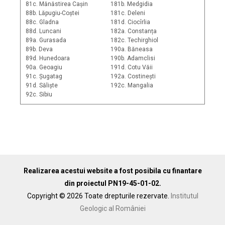
81c. Mănăstirea Cașin
181b. Medgidia
88b. Lăpugiu-Coștei
181c. Deleni
88c. Gladna
181d. Ciocîrlia
88d. Luncani
182a. Constanța
89a. Gurasada
182c. Techirghiol
89b. Deva
190a. Băneasa
89d. Hunedoara
190b. Adamclisi
90a. Geoagiu
191d. Cotu Văii
91c. Șugatag
192a. Costinești
91d. Săliște
192c. Mangalia
92c. Sibiu
Realizarea acestui website a fost posibila cu finantare
din proiectul PN19-45-01-02.
Copyright © 2026 Toate drepturile rezervate.
Institutul
Geologic al României