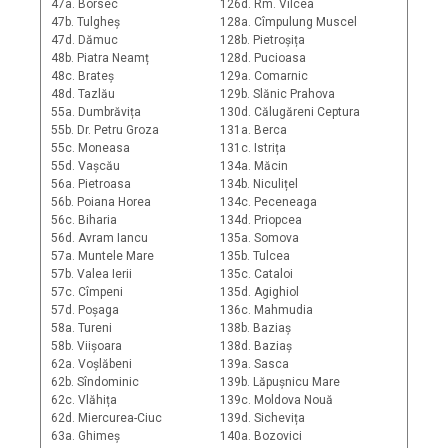
47a. Borsec
126d. Rm. Vîlcea
47b. Tulgheș
128a. Cîmpulung Muscel
47d. Dămuc
128b. Pietroșița
48b. Piatra Neamț
128d. Pucioasa
48c. Brateș
129a. Comarnic
48d. Tazlău
129b. Slănic Prahova
55a. Dumbrăvița
130d. Călugăreni Ceptura
55b. Dr. Petru Groza
131a. Berca
55c. Moneasa
131c. Istrița
55d. Vașcău
134a. Măcin
56a. Pietroasa
134b. Niculițel
56b. Poiana Horea
134c. Peceneaga
56c. Biharia
134d. Priopcea
56d. Avram Iancu
135a. Somova
57a. Muntele Mare
135b. Tulcea
57b. Valea Ierii
135c. Cataloi
57c. Cîmpeni
135d. Agighiol
57d. Poșaga
136c. Mahmudia
58a. Tureni
138b. Baziaș
58b. Viișoara
138d. Baziaș
62a. Voșlăbeni
139a. Sasca
62b. Sîndominic
139b. Lăpușnicu Mare
62c. Vlăhița
139c. Moldova Nouă
62d. Miercurea-Ciuc
139d. Sichevița
63a. Ghimeș
140a. Bozovici