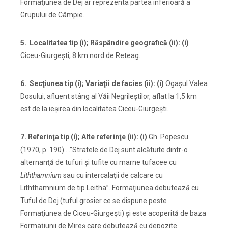
Formaţiunea de Dej ar reprezenta partea inferioară a
Grupului de Câmpie.
5. Localitatea tip (i); Răspândire geografică (ii): (i)
Ciceu-Giurgeşti, 8 km nord de Reteag.
6. Secţiunea tip (i); Variaţii de facies (ii): (i)
Ogaşul Valea
Dosului, afluent stâng al Văii Negrileştilor, aflat la 1,5 km
est de la ieşirea din localitatea Ciceu-Giurgeşti.
7. Referinţa tip (i); Alte referinţe (ii): (i)
Gh. Popescu
(1970, p. 190) …”Stratele de Dej sunt alcătuite dintr-o
alternanţă de tufuri şi tufite cu marne tufacee cu
Liththamnium
sau cu intercalaţii de calcare cu
Liththamnium de tip Leitha”. Formaţiunea debutează cu
Tuful de Dej (tuful grosier ce se dispune peste
Formaţiunea de Ciceu-Giurgeşti) şi este acoperită de baza
Formaţiunii de Mireş care debutează cu depozite