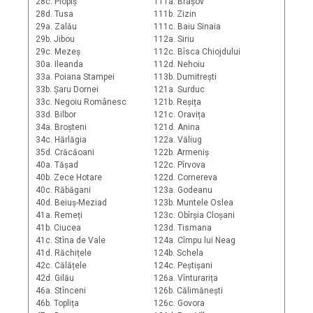
28c. Plopiș
111a. Brașov
28d. Tusa
111b. Zizin
29a. Zalău
111c. Baiu Sinaia
29b. Jibou
112a. Siriu
29c. Mezeș
112c. Bîsca Chiojdului
30a. Ileanda
112d. Nehoiu
33a. Poiana Stampei
113b. Dumitrești
33b. Șaru Dornei
121a. Surduc
33c. Negoiu Românesc
121b. Reșița
33d. Bilbor
121c. Oravița
34a. Broșteni
121d. Anina
34c. Hărlăgia
122a. Văliug
35d. Crăcăoani
122b. Armeniș
40a. Tășad
122c. Pîrvova
40b. Zece Hotare
122d. Cornereva
40c. Răbăgani
123a. Godeanu
40d. Beiuș-Meziad
123b. Muntele Oslea
41a. Remeți
123c. Obîrșia Cloșani
41b. Ciucea
123d. Tismana
41c. Stîna de Vale
124a. Cîmpu lui Neag
41d. Răchițele
124b. Schela
42c. Călățele
124c. Peștișani
42d. Gilău
126a. Vînturarița
46a. Stînceni
126b. Călimănești
46b. Toplița
126c. Govora