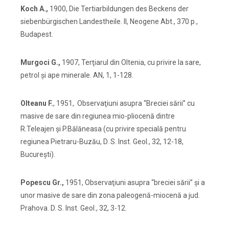
Koch A.,
1900, Die Tertiarbildungen des Beckens der
siebenbürgischen Landestheile. II, Neogene Abt., 370 p.,
Budapest.
Murgoci G.,
1907, Terţiarul din Oltenia, cu privire la sare,
petrol şi ape minerale. AN, 1, 1-128.
Olteanu F.
, 1951, Observaţiuni asupra “Breciei sării” cu
masive de sare din regiunea mio-pliocenă dintre
R.Teleajen şi P.Bălăneasa (cu privire specială pentru
regiunea Pietraru-Buzău, D. S. Inst. Geol., 32, 12-18,
Bucureşti).
Popescu Gr.,
1951, Observaţiuni asupra “breciei sării” şi a
unor masive de sare din zona paleogenă-miocenă a jud.
Prahova. D. S. Inst. Geol., 32, 3-12.