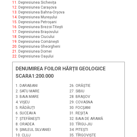
11.
Depresiunea Sichevița
12.
Depresiunea Carașova
13.
Depresiunea Bahna-Orșova
14.
Depresiunea Mureșului
15.
Depresiunea Petroșani
16.
Depresiunea Brezoi-Titești
17.
Depresiunea Brașovului
18.
Depresiunea Ciucului
19.
Depresiunea Comănești
20.
Depresiunea Gheorgheni
21.
Depresiunea Dornei
22.
Depresiunea Oașului
DENUMIREA FOILOR HĂRȚII GEOLOGICE
SCARA1:200.000
1. DARABANI
26. ORĂȘTIE
2. SATU MARE
27. SIBIU
3. BAIA MARE
28. BRAȘOV
4. VIȘEU
29. COVASNA
5. RĂDĂUȚI
30. FOCȘANI
6. SUCEAVA
31. REȘIȚA
7. ȘTEFĂNEȘTI
32. BAIA DE ARAMĂ
8. ORADEA
33. TÎRGU-JIU
9. ȘIMLEUL SILVANIEI
34. PITEȘTI
10. CLUJ
35. TÎRGOVIȘTE