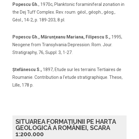
Popescu Gh.
, 1970c, Planktonic foraminiferal zonation in
the Dej Tuff Complex. Rev. roum. géol., géoph., géog.,
Géol., 14-2, p. 189-203, 8 pl.
Popescu Gh., Mărunţeanu Mariana, Filipescu S.,
1995,
Neogene from Transylvania Depression. Rom. Jour.
Stratigraphy, 76, Suppl. 3, 1-27.
Ştefănescu S.,
1897, Etude sur les terrains Tertiaires de
Roumanie. Contribution a l'etude stratigraphique. These,
Lille, 178 p.
SITUAREA FORMAȚIUNII PE HARTA
GEOLOGICĂ A ROMÂNIEI, SCARA
1:200.000