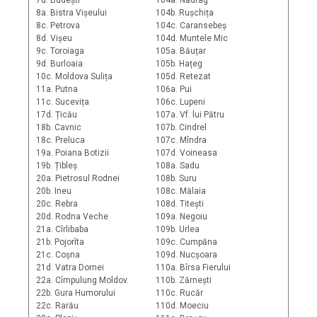
7d. Budești
104a. Nădrag
8a. Bistra Vișeului
104b. Rușchița
8c. Petrova
104c. Caransebeș
8d. Vișeu
104d. Muntele Mic
9c. Toroiaga
105a. Băuțar
9d. Burloaia
105b. Hațeg
10c. Moldova Sulița
105d. Retezat
11a. Putna
106a. Pui
11c. Sucevița
106c. Lupeni
17d. Țicău
107a. Vf. lui Pătru
18b. Cavnic
107b. Cindrel
18c. Preluca
107c. Mîndra
19a. Poiana Botizii
107d. Voineasa
19b. Țibleș
108a. Sadu
20a. Pietrosul Rodnei
108b. Suru
20b. Ineu
108c. Mălaia
20c. Rebra
108d. Titești
20d. Rodna Veche
109a. Negoiu
21a. Cîrlibaba
109b. Urlea
21b. Pojorîta
109c. Cumpăna
21c. Coșna
109d. Nucșoara
21d. Vatra Dornei
110a. Bîrsa Fierului
22a. Cîmpulung Moldov.
110b. Zărnești
22b. Gura Humorului
110c. Rucăr
22c. Rarău
110d. Moeciu