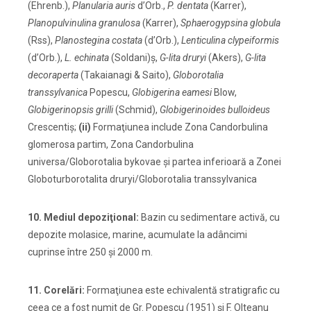
(Ehrenb.),
Planularia auris
d’Orb.,
P. dentata
(Karrer),
Planopulvinulina granulosa
(Karrer),
Sphaerogypsina globula
(Rss),
Planostegina costata
(d’Orb.),
Lenticulina clypeiformis
(d’Orb.),
L. echinata
(Soldani)ş,
G-lita druryi
(Akers),
G-lita
decoraperta
(Takaianagi & Saito),
Globorotalia
transsylvanica
Popescu,
Globigerina eamesi
Blow,
Globigerinopsis grilli
(Schmid),
Globigerinoides bulloideus
Crescentiş;
(ii)
Formaţiunea include Zona Candorbulina
glomerosa partim, Zona Candorbulina
universa/Globorotalia bykovae şi partea inferioară a Zonei
Globoturborotalita druryi/Globorotalia transsylvanica
10. Mediul depoziţional:
Bazin cu sedimentare activă, cu
depozite molasice, marine, acumulate la adâncimi
cuprinse între 250 şi 2000 m.
11. Corelări:
Formaţiunea este echivalentă stratigrafic cu
ceea ce a fost numit de Gr. Popescu (1951) şi F. Olteanu