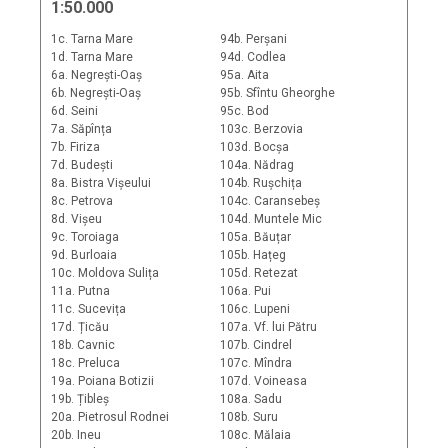
1:50.000
1c. Tarna Mare
94b. Perșani
1d. Tarna Mare
94d. Codlea
6a. Negrești-Oaș
95a. Aita
6b. Negrești-Oaș
95b. Sfîntu Gheorghe
6d. Seini
95c. Bod
7a. Săpînța
103c. Berzovia
7b. Firiza
103d. Bocșa
7d. Budești
104a. Nădrag
8a. Bistra Vișeului
104b. Rușchița
8c. Petrova
104c. Caransebeș
8d. Vișeu
104d. Muntele Mic
9c. Toroiaga
105a. Băuțar
9d. Burloaia
105b. Hațeg
10c. Moldova Sulița
105d. Retezat
11a. Putna
106a. Pui
11c. Sucevița
106c. Lupeni
17d. Țicău
107a. Vf. lui Pătru
18b. Cavnic
107b. Cindrel
18c. Preluca
107c. Mîndra
19a. Poiana Botizii
107d. Voineasa
19b. Țibleș
108a. Sadu
20a. Pietrosul Rodnei
108b. Suru
20b. Ineu
108c. Mălaia