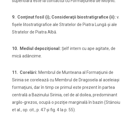
superioară este la contactul cu Formaţiunea de Moşnic.
9. Conţinut fosil (i); Consideraţii biostratigrafice (ii):
v.
fişele litostratigrafice ale Stratelor de Piatra Lungă şi ale
Stratelor de Piatra Albă.
10. Mediul depoziţional:
Şelf intern cu ape agitate, de
mică adâncime.
11. Corelări:
Membrul de Munteana al Formaţiunii de
Sirinia se corelează cu Membrul de Dragosela al aceleiaşi
formaţiuni, dar în timp ce primul este prezent în partea
centrală a Bazinului Sirinia, cel de al doilea, predominant
argilo-grezos, ocupă o poziţie marginală în bazin (Stănoiu
et al., op. cit., p. 47 şi fig. 4 la p. 55).