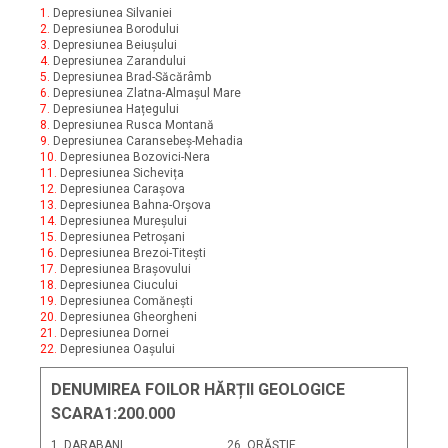
1.
Depresiunea Silvaniei
2.
Depresiunea Borodului
3.
Depresiunea Beiușului
4.
Depresiunea Zarandului
5.
Depresiunea Brad-Săcărâmb
6.
Depresiunea Zlatna-Almașul Mare
7.
Depresiunea Hațegului
8.
Depresiunea Rusca Montană
9.
Depresiunea Caransebeș-Mehadia
10.
Depresiunea Bozovici-Nera
11.
Depresiunea Sichevița
12.
Depresiunea Carașova
13.
Depresiunea Bahna-Orșova
14.
Depresiunea Mureșului
15.
Depresiunea Petroșani
16.
Depresiunea Brezoi-Titești
17.
Depresiunea Brașovului
18.
Depresiunea Ciucului
19.
Depresiunea Comănești
20.
Depresiunea Gheorgheni
21.
Depresiunea Dornei
22.
Depresiunea Oașului
DENUMIREA FOILOR HĂRȚII GEOLOGICE
SCARA1:200.000
1. DARABANI
26. ORĂȘTIE