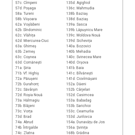
57c. Cîmpeni
135d. Agighiol
57d. Poșaga
136c. Mahmudia
58a. Tureni
138b. Baziaș
58b. Viișoara
138d. Baziaș
62a. Voșlăbeni
139a. Sasca
62b. Sîndominic
139b. Lăpușnicu Mare
62c. Vlăhița
139c. Moldova Nouă
62d. Miercurea-Ciuc
139d. Sichevița
63a. Ghimeș
140a. Bozovici
63b. Zemeș
140b. Mehadia
63c. Coșnea
140c. Svinecea Mare
63d. Comănești
140d. Orșova
71a. Șiria
141b. Baia
71b. Vf. Highiș
141c. Bîlvănești
72a. Păiușeni
141d. Ciovîrnășani
72b. Gurahonț
152a. Dăeni
72c. Săvârșin
152b. Cârjelari
72d. Roșia Nouă
152d. Casimcea
73a. Hălmagiu
153a. Babadag
73b. Blăjeni
153b. Sarichioi
73c. Vorța
153c. Ceamurlia
73d. Brad
153d. Jurilovca
74a. Abrud
154a. Dunavățu de Jos
74b. Întrgalde
156a. Șvinița
74c. Zlatna
168b. Grădina