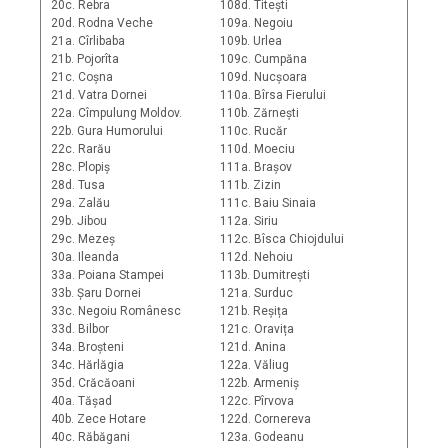
20c. Rebra
108d. Titești
20d. Rodna Veche
109a. Negoiu
21a. Cîrlibaba
109b. Urlea
21b. Pojorîta
109c. Cumpăna
21c. Coșna
109d. Nucșoara
21d. Vatra Dornei
110a. Bîrsa Fierului
22a. Cîmpulung Moldov.
110b. Zărnești
22b. Gura Humorului
110c. Rucăr
22c. Rarău
110d. Moeciu
28c. Plopiș
111a. Brașov
28d. Tusa
111b. Zizin
29a. Zalău
111c. Baiu Sinaia
29b. Jibou
112a. Siriu
29c. Mezeș
112c. Bîsca Chiojdului
30a. Ileanda
112d. Nehoiu
33a. Poiana Stampei
113b. Dumitrești
33b. Șaru Dornei
121a. Surduc
33c. Negoiu Românesc
121b. Reșița
33d. Bilbor
121c. Oravița
34a. Broșteni
121d. Anina
34c. Hărlăgia
122a. Văliug
35d. Crăcăoani
122b. Armeniș
40a. Tășad
122c. Pîrvova
40b. Zece Hotare
122d. Cornereva
40c. Răbăgani
123a. Godeanu