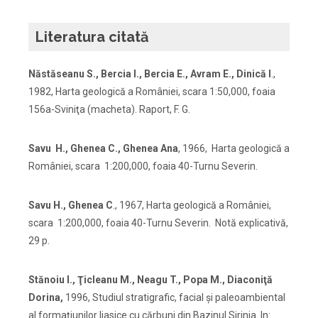
Literatura citată
Năstăseanu S., Bercia I., Bercia E., Avram E., Dinică I
.,
1982, Harta geologică a României, scara 1:50,000, foaia
156a-Sviniţa (macheta). Raport, F. G.
Savu H., Ghenea C., Ghenea Ana
, 1966, Harta geologică a
României, scara 1:200,000, foaia 40-Turnu Severin.
Savu H., Ghenea C
., 1967, Harta geologică a României,
scara 1:200,000, foaia 40-Turnu Severin. Notă explicativă,
29 p.
Stănoiu I., Ţicleanu M., Neagu T., Popa M., Diaconiţă
Dorina,
1996, Studiul stratigrafic, facial şi paleoambiental
al formaţiunilor liasice cu cărbuni din Bazinul Sirinia. In: