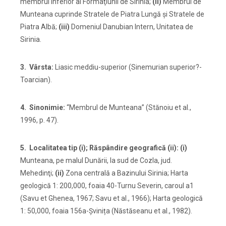
membrul inferior al Formaţiunii de Sirinia;
(ii)
Membrul de
Munteana cuprinde Stratele de Piatra Lungă şi Stratele de
Piatra Albă;
(iii)
Domeniul Danubian Intern, Unitatea de
Sirinia.
3.
Vârsta:
Liasic meddiu-superior (Sinemurian superior?-
Toarcian).
4. Sinonimie:
“Membrul de Munteana” (Stănoiu et al.,
1996, p. 47).
5. Localitatea tip (i); Răspândire geografică (ii): (i)
Munteana, pe malul Dunării, la sud de Cozla, jud.
Mehedinţi;
(ii)
Zona centrală a Bazinului Sirinia; Harta
geologică 1: 200,000, foaia 40-Turnu Severin, caroul a1
(Savu et Ghenea, 1967; Savu et al., 1966); Harta geologică
1: 50,000, foaia 156a-Șvinița (Năstăseanu et al., 1982).