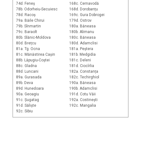
74d. Feneș
168c. Cernavodă
78b. Odorheiu-Secuiesc
168d. Dorobanțu
78d. Racoș
169c. Gura Dobrogei
79a. Băile Chirui
179d. Ostrov
79b. Sînmartin
180a. Băneasa
79c. Baraolt
180b. Alimanu
80b. Slănic-Moldova
180c. Băneasa
80d. Brețcu
180d. Adamclisi
81a. Tg. Ocna
181a. Peștera
81c. Mănăstirea Cașin
181b. Medgidia
88b. Lăpugiu-Coștei
181c. Deleni
88c. Gladna
181d. Ciocîrlia
88d. Luncani
182a. Constanța
89a. Gurasada
182c. Techirghiol
89b. Deva
190a. Băneasa
89d. Hunedoara
190b. Adamclisi
90a. Geoagiu
191d. Cotu Văii
91c. Șugatag
192a. Costinești
91d. Săliște
192c. Mangalia
92c. Sibiu