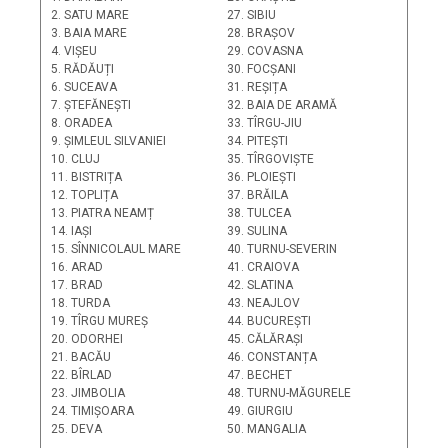
2. SATU MARE
27. SIBIU
3. BAIA MARE
28. BRAȘOV
4. VIȘEU
29. COVASNA
5. RĂDĂUȚI
30. FOCȘANI
6. SUCEAVA
31. REȘIȚA
7. ȘTEFĂNEȘTI
32. BAIA DE ARAMĂ
8. ORADEA
33. TÎRGU-JIU
9. ȘIMLEUL SILVANIEI
34. PITEȘTI
10. CLUJ
35. TÎRGOVIȘTE
11. BISTRIȚA
36. PLOIEȘTI
12. TOPLIȚA
37. BRĂILA
13. PIATRA NEAMȚ
38. TULCEA
14. IAȘI
39. SULINA
15. SÎNNICOLAUL MARE
40. TURNU-SEVERIN
16. ARAD
41. CRAIOVA
17. BRAD
42. SLATINA
18. TURDA
43. NEAJLOV
19. TÎRGU MUREȘ
44. BUCUREȘTI
20. ODORHEI
45. CĂLĂRAȘI
21. BACĂU
46. CONSTANȚA
22. BÎRLAD
47. BECHET
23. JIMBOLIA
48. TURNU-MĂGURELE
24. TIMIȘOARA
49. GIURGIU
25. DEVA
50. MANGALIA