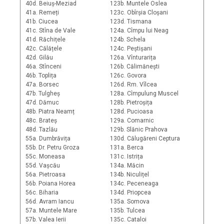
40d. Beiuș-Meziad
123b. Muntele Oslea
41a. Remeți
123c. Obîrșia Cloșani
41b. Ciucea
123d. Tismana
41c. Stîna de Vale
124a. Cîmpu lui Neag
41d. Răchițele
124b. Schela
42c. Călățele
124c. Peștișani
42d. Gilău
126a. Vînturarița
46a. Stînceni
126b. Călimănești
46b. Toplița
126c. Govora
47a. Borsec
126d. Rm. Vîlcea
47b. Tulgheș
128a. Cîmpulung Muscel
47d. Dămuc
128b. Pietroșița
48b. Piatra Neamț
128d. Pucioasa
48c. Brateș
129a. Comarnic
48d. Tazlău
129b. Slănic Prahova
55a. Dumbrăvița
130d. Călugăreni Ceptura
55b. Dr. Petru Groza
131a. Berca
55c. Moneasa
131c. Istrița
55d. Vașcău
134a. Măcin
56a. Pietroasa
134b. Niculițel
56b. Poiana Horea
134c. Peceneaga
56c. Biharia
134d. Priopcea
56d. Avram Iancu
135a. Somova
57a. Muntele Mare
135b. Tulcea
57b. Valea Ierii
135c. Cataloi