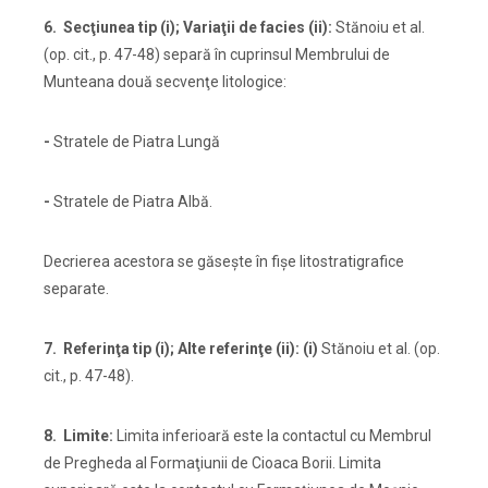
6. Secţiunea tip (i); Variaţii de facies (ii):
Stănoiu et al.
(op. cit., p. 47-48) separă în cuprinsul Membrului de
Munteana două secvenţe litologice:
-
Stratele de Piatra Lungă
-
Stratele de Piatra Albă.
Decrierea acestora se găseşte în fişe litostratigrafice
separate.
7. Referinţa tip (i); Alte referinţe (ii): (i)
Stănoiu et al. (op.
cit., p. 47-48).
8. Limite:
Limita inferioară este la contactul cu Membrul
de Pregheda al Formaţiunii de Cioaca Borii. Limita