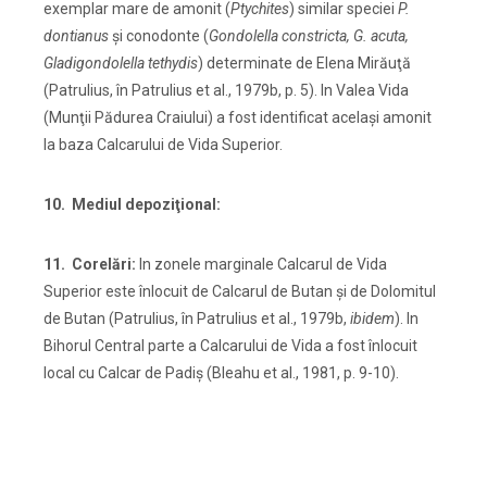
exemplar mare de amonit (
Ptychites
) similar speciei
P.
dontianus
şi conodonte (
Gondolella
constricta, G. acuta,
Gladigondolella tethydis
) determinate de Elena Mirăuţă
(Patrulius, în Patrulius et al., 1979b, p. 5). In Valea Vida
(Munţii Pădurea Craiului) a fost identificat acelaşi amonit
la baza Calcarului de Vida Superior.
10. Mediul depoziţional:
11. Corelări:
In zonele marginale Calcarul de Vida
Superior este înlocuit de Calcarul de Butan şi de Dolomitul
de Butan (Patrulius, în Patrulius et al., 1979b,
ibidem
). In
Bihorul Central parte a Calcarului de Vida a fost înlocuit
local cu Calcar de Padiş (Bleahu et al., 1981, p. 9-10).