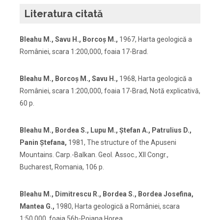
Literatura citată
Bleahu M., Savu H., Borcoş M.,
1967, Harta geologică a
României, scara 1:200,000, foaia 17-Brad.
Bleahu M., Borcoş M., Savu H.,
1968, Harta geologică a
României, scara 1:200,000, foaia 17-Brad, Notă explicativă,
60 p.
Bleahu M., Bordea S., Lupu M., Ştefan A., Patrulius D.,
Panin Ştefana,
1981, The structure of the Apuseni
Mountains. Carp.-Balkan. Geol. Assoc., XII Congr.,
Bucharest, Romania, 106 p.
Bleahu M., Dimitrescu R., Bordea S., Bordea Josefina,
Mantea G.,
1980, Harta geologică a României, scara
1:50,000, foaia 56b-Poiana Horea.