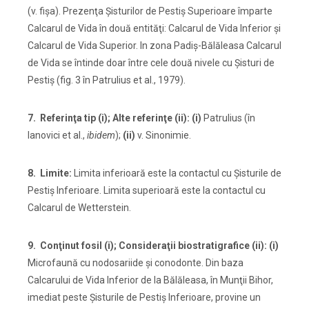
(v. fişa). Prezenţa Şisturilor de Pestiş Superioare împarte
Calcarul de Vida în două entităţi: Calcarul de Vida Inferior şi
Calcarul de Vida Superior. In zona Padiş-Bălăleasa Calcarul
de Vida se întinde doar între cele două nivele cu Şisturi de
Pestiş (fig. 3 în Patrulius et al., 1979).
7. Referinţa tip (i); Alte referinţe (ii): (i)
Patrulius (în
Ianovici et al.,
ibidem
);
(ii)
v. Sinonimie.
8. Limite:
Limita inferioară este la contactul cu Şisturile de
Pestiş Inferioare. Limita superioară este la contactul cu
Calcarul de Wetterstein.
9. Conţinut fosil (i); Consideraţii biostratigrafice (ii): (i)
Microfaună cu nodosariide şi conodonte. Din baza
Calcarului de Vida Inferior de la Bălăleasa, în Munţii Bihor,
imediat peste Şisturile de Pestiş Inferioare, provine un