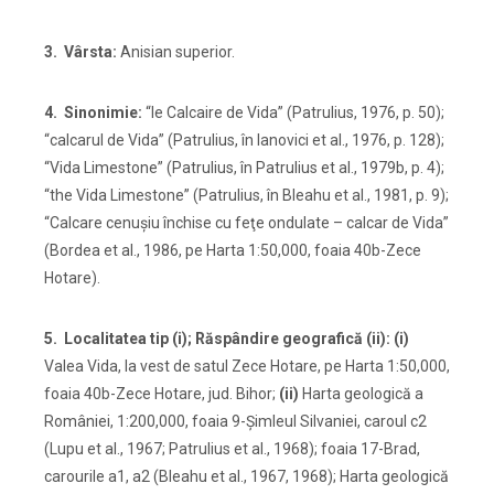
3. Vârsta:
Anisian superior.
4. Sinonimie:
“le Calcaire de Vida” (Patrulius, 1976, p. 50);
“calcarul de Vida” (Patrulius, în Ianovici et al., 1976, p. 128);
“Vida Limestone” (Patrulius, în Patrulius et al., 1979b, p. 4);
“the Vida Limestone” (Patrulius, în Bleahu et al., 1981, p. 9);
“Calcare cenuşiu închise cu feţe ondulate – calcar de Vida”
(Bordea et al., 1986, pe Harta 1:50,000, foaia 40b-Zece
Hotare).
5. Localitatea tip (i); Răspândire geografică (ii): (i)
Valea Vida, la vest de satul Zece Hotare, pe Harta 1:50,000,
foaia 40b-Zece Hotare, jud. Bihor;
(ii)
Harta geologică a
României, 1:200,000, foaia 9-Șimleul Silvaniei, caroul c2
(Lupu et al., 1967; Patrulius et al., 1968); foaia 17-Brad,
carourile a1, a2 (Bleahu et al., 1967, 1968); Harta geologică