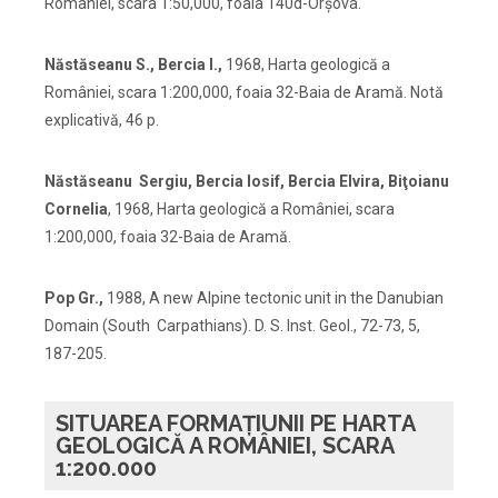
României, scara 1:50,000, foaia 140d-Orşova.
Năstăseanu S., Bercia I.,
1968, Harta geologică a
României, scara 1:200,000, foaia 32-Baia de Aramă. Notă
explicativă, 46 p.
Năstăseanu Sergiu, Bercia Iosif, Bercia Elvira, Biţoianu
Cornelia
, 1968, Harta geologică a României, scara
1:200,000, foaia 32-Baia de Aramă.
Pop Gr.,
1988, A new Alpine tectonic unit in the Danubian
Domain (South Carpathians). D. S. Inst. Geol., 72-73, 5,
187-205.
SITUAREA FORMAȚIUNII PE HARTA
GEOLOGICĂ A ROMÂNIEI, SCARA
1:200.000