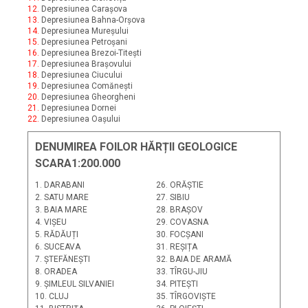
12.
Depresiunea Carașova
13.
Depresiunea Bahna-Orșova
14.
Depresiunea Mureșului
15.
Depresiunea Petroșani
16.
Depresiunea Brezoi-Titești
17.
Depresiunea Brașovului
18.
Depresiunea Ciucului
19.
Depresiunea Comănești
20.
Depresiunea Gheorgheni
21.
Depresiunea Dornei
22.
Depresiunea Oașului
DENUMIREA FOILOR HĂRȚII GEOLOGICE
SCARA1:200.000
1. DARABANI
26. ORĂȘTIE
2. SATU MARE
27. SIBIU
3. BAIA MARE
28. BRAȘOV
4. VIȘEU
29. COVASNA
5. RĂDĂUȚI
30. FOCȘANI
6. SUCEAVA
31. REȘIȚA
7. ȘTEFĂNEȘTI
32. BAIA DE ARAMĂ
8. ORADEA
33. TÎRGU-JIU
9. ȘIMLEUL SILVANIEI
34. PITEȘTI
10. CLUJ
35. TÎRGOVIȘTE