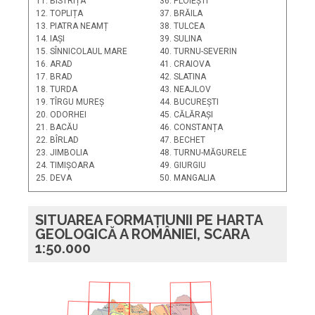
11. BISTRIȚA
36. PLOIEȘTI
12. TOPLIȚA
37. BRĂILA
13. PIATRA NEAMȚ
38. TULCEA
14. IAȘI
39. SULINA
15. SÎNNICOLAUL MARE
40. TURNU-SEVERIN
16. ARAD
41. CRAIOVA
17. BRAD
42. SLATINA
18. TURDA
43. NEAJLOV
19. TÎRGU MUREȘ
44. BUCUREȘTI
20. ODORHEI
45. CĂLĂRAȘI
21. BACĂU
46. CONSTANȚA
22. BÎRLAD
47. BECHET
23. JIMBOLIA
48. TURNU-MĂGURELE
24. TIMIȘOARA
49. GIURGIU
25. DEVA
50. MANGALIA
SITUAREA FORMAȚIUNII PE HARTA
GEOLOGICĂ A ROMÂNIEI, SCARA
1:50.000
PLATFORMA
Sighet
F
R
Satu Mare
L
Z
22
M. Gut
ăi
O
Boto
ani
I
N
S
A
U
Vi
eu
Baia Mare
L
C
R
Gura
Suceava