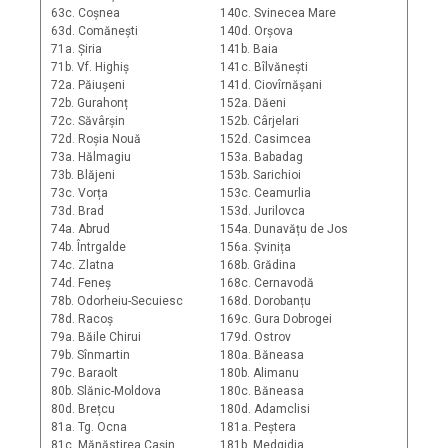
63c. Coșnea
140c. Svinecea Mare
63d. Comănești
140d. Orșova
71a. Șiria
141b. Baia
71b. Vf. Highiș
141c. Bîlvănești
72a. Păiușeni
141d. Ciovîrnășani
72b. Gurahonț
152a. Dăeni
72c. Săvârșin
152b. Cârjelari
72d. Roșia Nouă
152d. Casimcea
73a. Hălmagiu
153a. Babadag
73b. Blăjeni
153b. Sarichioi
73c. Vorța
153c. Ceamurlia
73d. Brad
153d. Jurilovca
74a. Abrud
154a. Dunavățu de Jos
74b. Întrgalde
156a. Șvinița
74c. Zlatna
168b. Grădina
74d. Feneș
168c. Cernavodă
78b. Odorheiu-Secuiesc
168d. Dorobanțu
78d. Racoș
169c. Gura Dobrogei
79a. Băile Chirui
179d. Ostrov
79b. Sînmartin
180a. Băneasa
79c. Baraolt
180b. Alimanu
80b. Slănic-Moldova
180c. Băneasa
80d. Brețcu
180d. Adamclisi
81a. Tg. Ocna
181a. Peștera
81c. Mănăstirea Cașin
181b. Medgidia