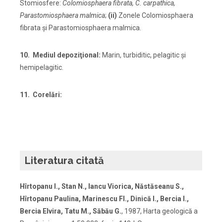
Stomiosfere:
Colomiosphaera fibrata, C. carpathica,
Parastomiosphaera malmica
;
(ii)
Zonele Colomiosphaera
fibrata şi Parastomiosphaera malmica.
10. Mediul depoziţional:
Marin, turbiditic, pelagitic şi
hemipelagitic.
11. Corelări:
Literatura citată
Hîrtopanu I., Stan N., Iancu Viorica, Năstăseanu S.,
Hîrtopanu Paulina, Marinescu Fl., Dinică I., Bercia I.,
Bercia Elvira, Tatu M., Săbău G.
, 1987, Harta geologică a