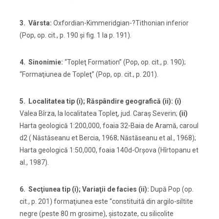
3. Vârsta:
Oxfordian-Kimmeridgian-?Tithonian inferior
(Pop, op. cit., p. 190 şi fig. 1 la p. 191).
4. Sinonimie:
“Topleţ Formation” (Pop, op. cit., p. 190);
“Formaţiunea de Topleţ” (Pop, op. cit., p. 201).
5. Localitatea tip (i); Răspândire geografică (ii): (i)
Valea Bîrza, la localitatea Topleţ, jud. Caraş Severin;
(ii)
Harta geologică 1:200,000, foaia 32-Baia de Aramă, caroul
d2 ( Năstăseanu et Bercia, 1968; Năstăseanu et al., 1968);
Harta geologică 1:50,000, foaia 140d-Orşova (Hîrtopanu et
al., 1987).
6. Secţiunea tip (i); Variaţii de facies (ii):
După Pop (op.
cit., p. 201) formaţiunea este “constituită din argilo-siltite
negre (peste 80 m grosime), şistozate, cu silicolite