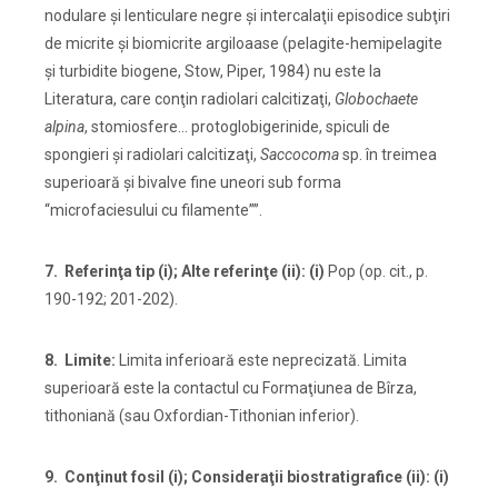
nodulare şi lenticulare negre şi intercalaţii episodice subţiri
de micrite şi biomicrite argiloaase (pelagite-hemipelagite
şi turbidite biogene, Stow, Piper, 1984) nu este la
Literatura, care conţin radiolari calcitizaţi,
Globochaete
alpina
, stomiosfere… protoglobigerinide, spiculi de
spongieri şi radiolari calcitizaţi,
Saccocoma
sp. în treimea
superioară şi bivalve fine uneori sub forma
“microfaciesului cu filamente””.
7. Referinţa tip (i); Alte referinţe (ii): (i)
Pop (op. cit., p.
190-192; 201-202).
8. Limite:
Limita inferioară este neprecizată. Limita
superioară este la contactul cu Formaţiunea de Bîrza,
tithoniană (sau Oxfordian-Tithonian inferior).
9. Conţinut fosil (i); Consideraţii biostratigrafice (ii): (i)