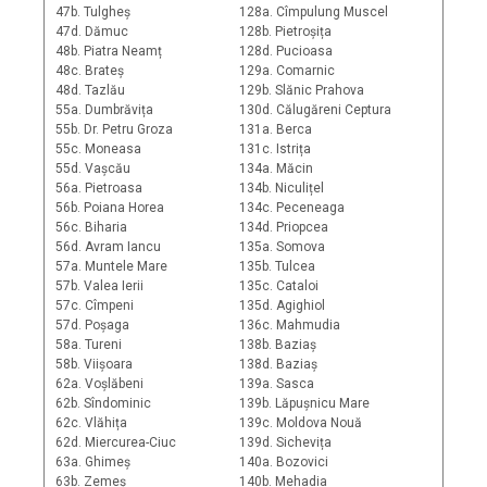
47b. Tulgheș
128a. Cîmpulung Muscel
47d. Dămuc
128b. Pietroșița
48b. Piatra Neamț
128d. Pucioasa
48c. Brateș
129a. Comarnic
48d. Tazlău
129b. Slănic Prahova
55a. Dumbrăvița
130d. Călugăreni Ceptura
55b. Dr. Petru Groza
131a. Berca
55c. Moneasa
131c. Istrița
55d. Vașcău
134a. Măcin
56a. Pietroasa
134b. Niculițel
56b. Poiana Horea
134c. Peceneaga
56c. Biharia
134d. Priopcea
56d. Avram Iancu
135a. Somova
57a. Muntele Mare
135b. Tulcea
57b. Valea Ierii
135c. Cataloi
57c. Cîmpeni
135d. Agighiol
57d. Poșaga
136c. Mahmudia
58a. Tureni
138b. Baziaș
58b. Viișoara
138d. Baziaș
62a. Voșlăbeni
139a. Sasca
62b. Sîndominic
139b. Lăpușnicu Mare
62c. Vlăhița
139c. Moldova Nouă
62d. Miercurea-Ciuc
139d. Sichevița
63a. Ghimeș
140a. Bozovici
63b. Zemeș
140b. Mehadia