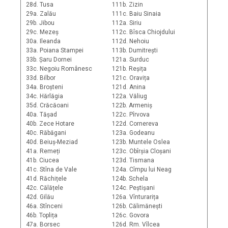
28d. Tusa
111b. Zizin
29a. Zalău
111c. Baiu Sinaia
29b. Jibou
112a. Siriu
29c. Mezeș
112c. Bîsca Chiojdului
30a. Ileanda
112d. Nehoiu
33a. Poiana Stampei
113b. Dumitrești
33b. Șaru Dornei
121a. Surduc
33c. Negoiu Românesc
121b. Reșița
33d. Bilbor
121c. Oravița
34a. Broșteni
121d. Anina
34c. Hărlăgia
122a. Văliug
35d. Crăcăoani
122b. Armeniș
40a. Tășad
122c. Pîrvova
40b. Zece Hotare
122d. Cornereva
40c. Răbăgani
123a. Godeanu
40d. Beiuș-Meziad
123b. Muntele Oslea
41a. Remeți
123c. Obîrșia Cloșani
41b. Ciucea
123d. Tismana
41c. Stîna de Vale
124a. Cîmpu lui Neag
41d. Răchițele
124b. Schela
42c. Călățele
124c. Peștișani
42d. Gilău
126a. Vînturarița
46a. Stînceni
126b. Călimănești
46b. Toplița
126c. Govora
47a. Borsec
126d. Rm. Vîlcea