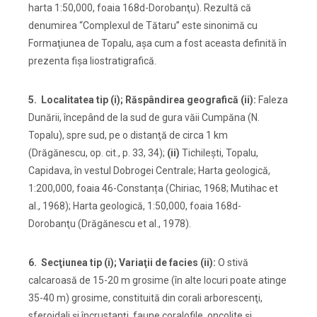
harta 1:50,000, foaia 168d-Dorobanţu). Rezultă că
denumirea “Complexul de Tătaru” este sinonimă cu
Formaţiunea de Topalu, aşa cum a fost aceasta definită în
prezenta fişa liostratigrafică.
5. Localitatea tip (i); Răspândirea geografică (ii):
Faleza
Dunării, începând de la sud de gura văii Cumpăna (N.
Topalu), spre sud, pe o distanţă de circa 1 km
(Drăgănescu, op. cit., p. 33, 34);
(ii)
Tichileşti, Topalu,
Capidava, în vestul Dobrogei Centrale; Harta geologică,
1:200,000, foaia 46-Constanța (Chiriac, 1968; Mutihac et
al., 1968); Harta geologică, 1:50,000, foaia 168d-
Dorobanţu (Drăgănescu et al., 1978).
6.
Secţiunea tip (i); Variaţii de facies (ii):
O stivă
calcaroasă de 15-20 m grosime (în alte locuri poate atinge
35-40 m) grosime, constituită din corali arborescenţi,
sferoidali şi încrustanţi, faune coralofile, oncolite şi