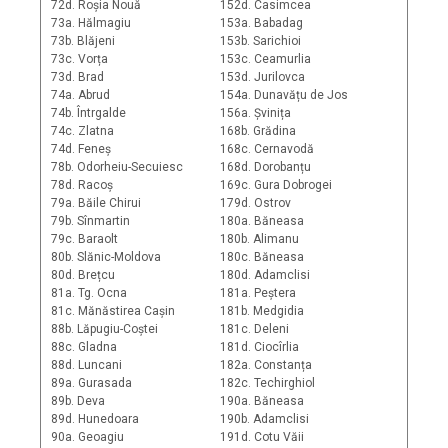
72d. Roșia Nouă
152d. Casimcea
73a. Hălmagiu
153a. Babadag
73b. Blăjeni
153b. Sarichioi
73c. Vorța
153c. Ceamurlia
73d. Brad
153d. Jurilovca
74a. Abrud
154a. Dunavățu de Jos
74b. Întrgalde
156a. Șvinița
74c. Zlatna
168b. Grădina
74d. Feneș
168c. Cernavodă
78b. Odorheiu-Secuiesc
168d. Dorobanțu
78d. Racoș
169c. Gura Dobrogei
79a. Băile Chirui
179d. Ostrov
79b. Sînmartin
180a. Băneasa
79c. Baraolt
180b. Alimanu
80b. Slănic-Moldova
180c. Băneasa
80d. Brețcu
180d. Adamclisi
81a. Tg. Ocna
181a. Peștera
81c. Mănăstirea Cașin
181b. Medgidia
88b. Lăpugiu-Coștei
181c. Deleni
88c. Gladna
181d. Ciocîrlia
88d. Luncani
182a. Constanța
89a. Gurasada
182c. Techirghiol
89b. Deva
190a. Băneasa
89d. Hunedoara
190b. Adamclisi
90a. Geoagiu
191d. Cotu Văii