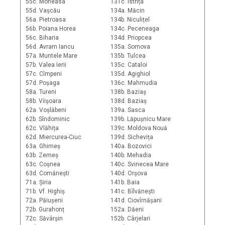
55c. Moneasa
131c. Istrița
55d. Vașcău
134a. Măcin
56a. Pietroasa
134b. Niculițel
56b. Poiana Horea
134c. Peceneaga
56c. Biharia
134d. Priopcea
56d. Avram Iancu
135a. Somova
57a. Muntele Mare
135b. Tulcea
57b. Valea Ierii
135c. Cataloi
57c. Cîmpeni
135d. Agighiol
57d. Poșaga
136c. Mahmudia
58a. Tureni
138b. Baziaș
58b. Viișoara
138d. Baziaș
62a. Voșlăbeni
139a. Sasca
62b. Sîndominic
139b. Lăpușnicu Mare
62c. Vlăhița
139c. Moldova Nouă
62d. Miercurea-Ciuc
139d. Sichevița
63a. Ghimeș
140a. Bozovici
63b. Zemeș
140b. Mehadia
63c. Coșnea
140c. Svinecea Mare
63d. Comănești
140d. Orșova
71a. Șiria
141b. Baia
71b. Vf. Highiș
141c. Bîlvănești
72a. Păiușeni
141d. Ciovîrnășani
72b. Gurahonț
152a. Dăeni
72c. Săvârșin
152b. Cârjelari