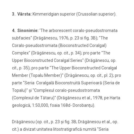
3. Vârsta:
Kimmeridgian superior (Crussolian superior).
4. Sinonimie:
'The arborescent coralo-pseudostromata
subfacies" (Drăgănescu, 1976, p. 23 si fig. 3B); "The
Coralo-pseudostromata (Bioconstructed Coralgal)
Complex" (Drăgănescu, op. cit., p. 34); pro parte "The
Upper Bioconstructed Coralgal Series" (Drăgănescu, op.
cit., p. 35); pro parte "The Upper Bioconstructed Coralgal
Member (Topalu Member)" (Drăgănescu, op. cit., pl. 2); pro
parte "Seria Coralgală Bioconstruită Superioară (Seria de
Topalu)" şi "Complexul coralo-pseudostromata
(Complexul de Tătaru)" (Drăgănescu et al., 1978, pe Harta
geologică, 1:50,000, foaia 168d- Dorobanţu).
Drăgănescu (op. cit., p. 23 şi fig. 3B; Drăgănescu et al., op.
cit.) a divizat unitatea litostratigrafică numită "Seria