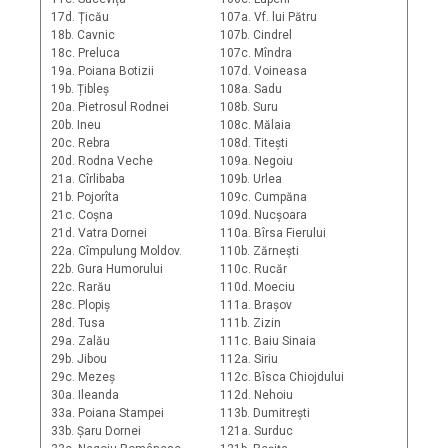
17d. Țicău
107a. Vf. lui Pătru
18b. Cavnic
107b. Cindrel
18c. Preluca
107c. Mîndra
19a. Poiana Botizii
107d. Voineasa
19b. Țibleș
108a. Sadu
20a. Pietrosul Rodnei
108b. Suru
20b. Ineu
108c. Mălaia
20c. Rebra
108d. Titești
20d. Rodna Veche
109a. Negoiu
21a. Cîrlibaba
109b. Urlea
21b. Pojorîta
109c. Cumpăna
21c. Coșna
109d. Nucșoara
21d. Vatra Dornei
110a. Bîrsa Fierului
22a. Cîmpulung Moldov.
110b. Zărnești
22b. Gura Humorului
110c. Rucăr
22c. Rarău
110d. Moeciu
28c. Plopiș
111a. Brașov
28d. Tusa
111b. Zizin
29a. Zalău
111c. Baiu Sinaia
29b. Jibou
112a. Siriu
29c. Mezeș
112c. Bîsca Chiojdului
30a. Ileanda
112d. Nehoiu
33a. Poiana Stampei
113b. Dumitrești
33b. Șaru Dornei
121a. Surduc