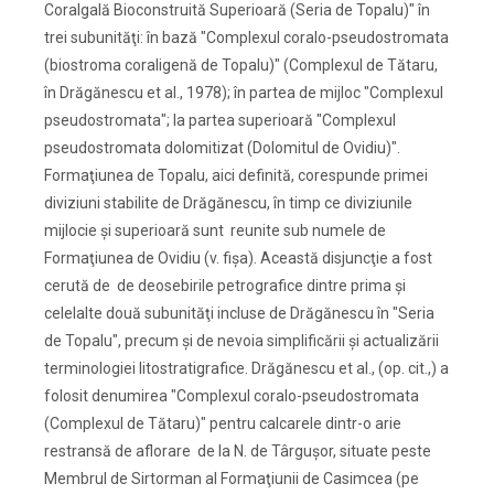
Coralgală Bioconstruită Superioară (Seria de Topalu)" în
trei subunităţi: în bază "Complexul coralo-pseudostromata
(biostroma coraligenă de Topalu)" (Complexul de Tătaru,
în Drăgănescu et al., 1978); în partea de mijloc "Complexul
pseudostromata"; la partea superioară "Complexul
pseudostromata dolomitizat (Dolomitul de Ovidiu)".
Formaţiunea de Topalu, aici definită, corespunde primei
diviziuni stabilite de Drăgănescu, în timp ce diviziunile
mijlocie şi superioară sunt reunite sub numele de
Formaţiunea de Ovidiu (v. fişa). Această disjuncţie a fost
cerută de de deosebirile petrografice dintre prima şi
celelalte două subunităţi incluse de Drăgănescu în "Seria
de Topalu", precum şi de nevoia simplificării şi actualizării
terminologiei litostratigrafice. Drăgănescu et al., (op. cit.,) a
folosit denumirea "Complexul coralo-pseudostromata
(Complexul de Tătaru)" pentru calcarele dintr-o arie
restransă de aflorare de la N. de Târguşor, situate peste
Membrul de Sirtorman al Formaţiunii de Casimcea (pe