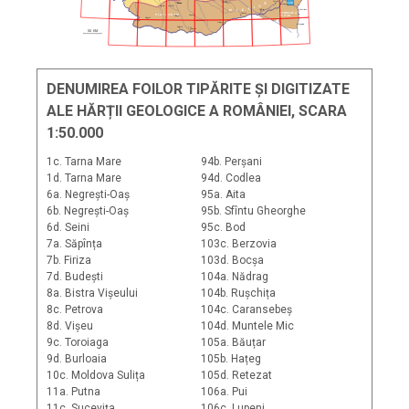
168d
Fete
BUCURE
Ş
TI
Ă
Slatina
Cernavod
C
Bals
Ş
Craiova
I
S
E
M
O
C
ra
Constan
DOBROGEA
P L A T F O R M A
Olteni
DE SUD
Ro
iori
Caracal
Bailesti
Calafat
Alexandria
Giurgiu
Mangalia
Corabia
T. Magurele
50 KM
DENUMIREA FOILOR TIPĂRITE ȘI DIGITIZATE
ALE HĂRȚII GEOLOGICE A ROMÂNIEI, SCARA
1:50.000
1c. Tarna Mare
94b. Perșani
1d. Tarna Mare
94d. Codlea
6a. Negrești-Oaș
95a. Aita
6b. Negrești-Oaș
95b. Sfîntu Gheorghe
6d. Seini
95c. Bod
7a. Săpînța
103c. Berzovia
7b. Firiza
103d. Bocșa
7d. Budești
104a. Nădrag
8a. Bistra Vișeului
104b. Rușchița
8c. Petrova
104c. Caransebeș
8d. Vișeu
104d. Muntele Mic
9c. Toroiaga
105a. Băuțar
9d. Burloaia
105b. Hațeg
10c. Moldova Sulița
105d. Retezat
11a. Putna
106a. Pui
11c. Sucevița
106c. Lupeni