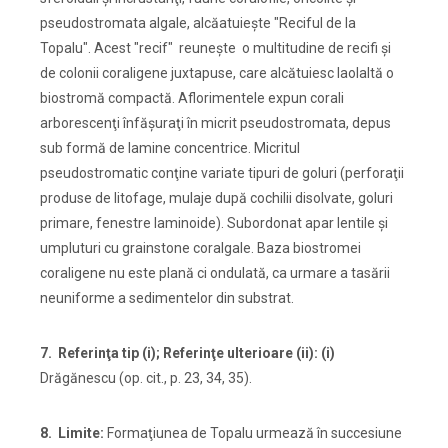
pseudostromata algale, alcăatuieşte "Reciful de la
Topalu". Acest "recif" reuneşte o multitudine de recifi şi
de colonii coraligene juxtapuse, care alcătuiesc laolaltă o
biostromă compactă. Aflorimentele expun corali
arborescenţi înfăşuraţi în micrit pseudostromata, depus
sub formă de lamine concentrice. Micritul
pseudostromatic conţine variate tipuri de goluri (perforaţii
produse de litofage, mulaje după cochilii disolvate, goluri
primare, fenestre laminoide). Subordonat apar lentile şi
umpluturi cu grainstone coralgale. Baza biostromei
coraligene nu este plană ci ondulată, ca urmare a tasării
neuniforme a sedimentelor din substrat.
7. Referinţa tip (i); Referinţe ulterioare (ii):
(i)
Drăgănescu (op. cit., p. 23, 34, 35).
8. Limite:
Formaţiunea de Topalu urmează în succesiune