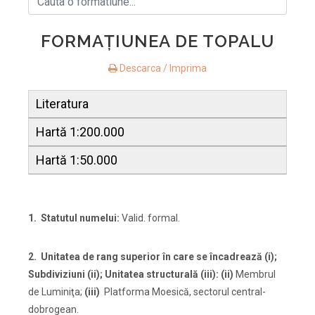
FORMAŢIUNEA DE TOPALU
Descarca / Imprima
Literatura
Hartă 1:200.000
Hartă 1:50.000
1. Statutul numelui:
Valid. formal.
2. Unitatea de rang superior
în care se încadrează (i);
Subdiviziuni (ii); Unitatea structurală (iii):
(ii)
Membrul
de Luminiţa;
(iii)
Platforma Moesică, sectorul central-
dobrogean.