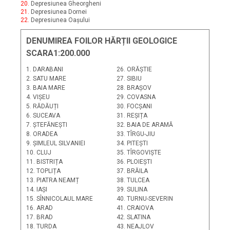
20.
Depresiunea Gheorgheni
21.
Depresiunea Dornei
22.
Depresiunea Oașului
DENUMIREA FOILOR HĂRȚII GEOLOGICE
SCARA1:200.000
1. DARABANI
26. ORĂȘTIE
2. SATU MARE
27. SIBIU
3. BAIA MARE
28. BRAȘOV
4. VIȘEU
29. COVASNA
5. RĂDĂUȚI
30. FOCȘANI
6. SUCEAVA
31. REȘIȚA
7. ȘTEFĂNEȘTI
32. BAIA DE ARAMĂ
8. ORADEA
33. TÎRGU-JIU
9. ȘIMLEUL SILVANIEI
34. PITEȘTI
10. CLUJ
35. TÎRGOVIȘTE
11. BISTRIȚA
36. PLOIEȘTI
12. TOPLIȚA
37. BRĂILA
13. PIATRA NEAMȚ
38. TULCEA
14. IAȘI
39. SULINA
15. SÎNNICOLAUL MARE
40. TURNU-SEVERIN
16. ARAD
41. CRAIOVA
17. BRAD
42. SLATINA
18. TURDA
43. NEAJLOV