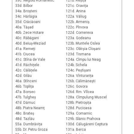
33c. Negoiu Românesc
121b. Reșița
33d. Bilbor
121c. Oravița
34a. Broșteni
121d. Anina
34c. Hărlăgia
122a. Văliug
35d. Crăcăoani
122b. Armeniș
40a. Tășad
122c. Pîrvova
40b. Zece Hotare
122d. Cornereva
40c. Răbăgani
123a. Godeanu
40d. Beiuș-Meziad
123b. Muntele Oslea
41a. Remeți
123c. Obîrșia Cloșani
41b. Ciucea
123d. Tismana
41c. Stîna de Vale
124a. Cîmpu lui Neag
41d. Răchițele
124b. Schela
42c. Călățele
124c. Peștișani
42d. Gilău
126a. Vînturarița
46a. Stînceni
126b. Călimănești
46b. Toplița
126c. Govora
47a. Borsec
126d. Rm. Vîlcea
47b. Tulgheș
128a. Cîmpulung Muscel
47d. Dămuc
128b. Pietroșița
48b. Piatra Neamț
128d. Pucioasa
48c. Brateș
129a. Comarnic
48d. Tazlău
129b. Slănic Prahova
55a. Dumbrăvița
130d. Călugăreni Ceptura
55b. Dr. Petru Groza
131a. Berca