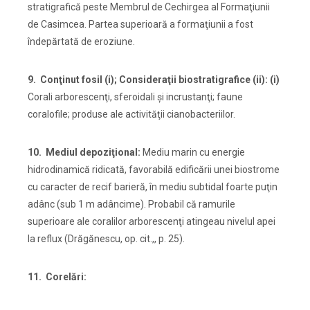
stratigrafică peste Membrul de Cechirgea al Formaţiunii
de Casimcea. Partea superioară a formaţiunii a fost
îndepărtată de eroziune.
9. Conţinut fosil (i); Consideraţii biostratigrafice (ii):
(i)
Corali arborescenţi, sferoidali şi incrustanţi; faune
coralofile; produse ale activităţii cianobacteriilor.
10. Mediul depoziţional:
Mediu marin cu energie
hidrodinamică ridicată, favorabilă edificării unei biostrome
cu caracter de recif barieră, în mediu subtidal foarte puţin
adânc (sub 1 m adâncime). Probabil că ramurile
superioare ale coralilor arborescenţi atingeau nivelul apei
la reflux (Drăgănescu, op. cit.,, p. 25).
11. Corel
ă
ri: