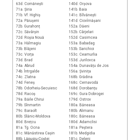
63d. Comănești
140d. Orșova
71a. Șiria
141b. Baia
71b. Vf. Highiș
141c. Bîlvănești
72a. Păiușeni
141d. Ciovîrnășani
72b. Gurahonț
152a. Dăeni
72c. Săvârșin
152b. Cârjelari
72d. Roșia Nouă
152d. Casimcea
73a. Hălmagiu
153a. Babadag
73b. Blăjeni
153b. Sarichioi
73c. Vorța
153c. Ceamurlia
73d. Brad
153d. Jurilovca
74a. Abrud
154a. Dunavățu de Jos
74b. Întrgalde
156a. Șvinița
74c. Zlatna
168b. Grădina
74d. Feneș
168c. Cernavodă
78b. Odorheiu-Secuiesc
168d. Dorobanțu
78d. Racoș
169c. Gura Dobrogei
79a. Băile Chirui
179d. Ostrov
79b. Sînmartin
180a. Băneasa
79c. Baraolt
180b. Alimanu
80b. Slănic-Moldova
180c. Băneasa
80d. Brețcu
180d. Adamclisi
81a. Tg. Ocna
181a. Peștera
81c. Mănăstirea Cașin
181b. Medgidia
88b. Lăpugiu-Coștei
181c. Deleni