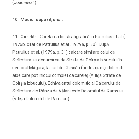
(
Joannites
?).
10. Mediul depoziţional:
11. Corelări:
Corelarea biostratigrafică în Patrulius et al. (
1976b, citat de Patrulius et al., 1979a, p. 30). După
Patrulius et al. (1979a, p. 31) calcare similare celui de
Strîmtura au denumirea de Strate de Obîrşia Izbucului în
sectorul Măgura, la sud de Chişcău (unde apar şi dolomite
albe care pot înlocui complet calcarele) (v. fişa Strate de
Obîrşia Izbucului). Echivalentul dolomitic al Calcarului de
Strîmtura din Pânza de Vălani este Dolomitul de Ramsau
(v. fişa Dolomitul de Ramsau).