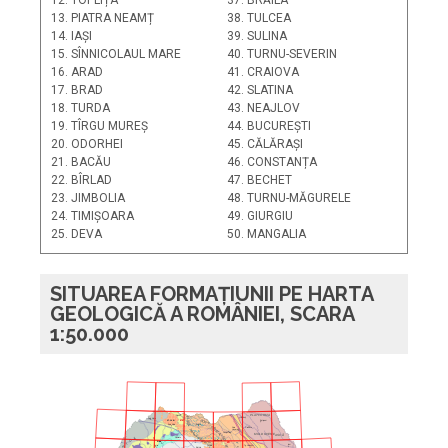
12. TOPLIȚA
37. BRĂILA
13. PIATRA NEAMȚ
38. TULCEA
14. IAȘI
39. SULINA
15. SÎNNICOLAUL MARE
40. TURNU-SEVERIN
16. ARAD
41. CRAIOVA
17. BRAD
42. SLATINA
18. TURDA
43. NEAJLOV
19. TÎRGU MUREȘ
44. BUCUREȘTI
20. ODORHEI
45. CĂLĂRAȘI
21. BACĂU
46. CONSTANȚA
22. BÎRLAD
47. BECHET
23. JIMBOLIA
48. TURNU-MĂGURELE
24. TIMIȘOARA
49. GIURGIU
25. DEVA
50. MANGALIA
SITUAREA FORMAȚIUNII PE HARTA
GEOLOGICĂ A ROMÂNIEI, SCARA
1:50.000
PLATFORMA
Sighet
F
R
Satu Mare
L
Z
22
M. Gut
ăi
O
Boto
ani
I
N
S
A
U
Vi
eu
Baia Mare
L
C
R
Gura
Suceava
T
I
Humorului
S
R
T
A
A
Campulung
N
MOLDOVENEASC
Ă
L
I
S
N
C
Ă
1
R
zoare
A
O
R
C
P
C
Vatra Dornei
A
I
T
N
ud
21
Jibou
F
-
I
Iasi
N
Zalau
M
Tg. Neam
Colibita
L
Bistri