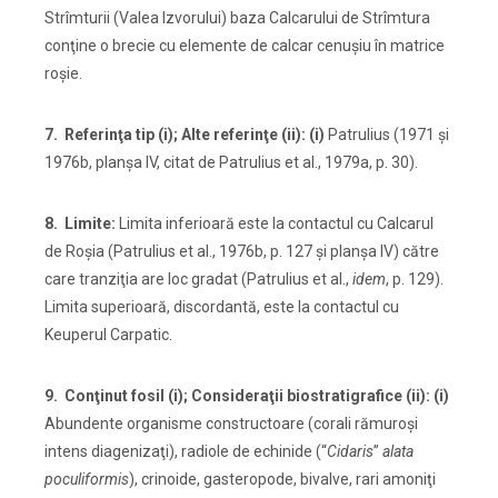
Strîmturii (Valea Izvorului) baza Calcarului de Strîmtura
conţine o brecie cu elemente de calcar cenuşiu în matrice
roşie.
7. Referinţa tip (i); Alte referinţe (ii): (i)
Patrulius (1971 şi
1976b, planşa IV, citat de Patrulius et al., 1979a, p. 30).
8. Limite:
Limita inferioară este la contactul cu Calcarul
de Roşia (Patrulius et al., 1976b, p. 127 şi planşa IV) către
care tranziţia are loc gradat (Patrulius et al.,
idem
, p. 129).
Limita superioară, discordantă, este la contactul cu
Keuperul Carpatic.
9. Conţinut fosil (i); Consideraţii biostratigrafice (ii): (i)
Abundente organisme constructoare (corali rămuroşi
intens diagenizaţi), radiole de echinide (“
Cidaris
”
alata
poculiformis
), crinoide, gasteropode, bivalve, rari amoniţi