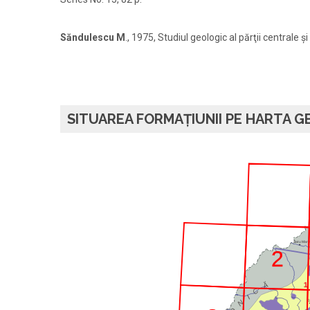
Săndulescu M
., 1975, Studiul geologic al părţii centrale 
SITUAREA FORMAȚIUNII PE HARTA GE
Satu Mare
2
Ă
1
C
I
N
Z