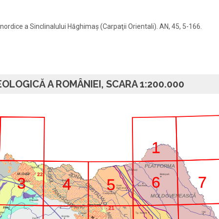
şi nordice a Sinclinalului Hăghimaş (Carpaţii Orientali). AN, 45, 5-166.
OLOGICĂ A ROMÂNIEI, SCARA 1:200.000
1
PLATFORMA
Sighet
F
R
ă
d
ă
u
ţ
i
L
Z
22
M. Gut
ăi
O
Boto
ş
ani
I
N
7
6
S
3
A
4
5
U
Vi
ş
eu
Baia Mare
L
C
R
Gura
Suceava
T
I
Humorului
S
R
T
A
A
Campulung
N
MOLDOVENEASC
Ă
L
I
S
N
C
R
ă
zoare
A
O
R
P
C
Vatra Dornei
A
I
T
N
ă
s
ă
ud
21
Jibou
F
-
Iasi
alau
M
Tg. Neam
ţ
Colibita
L
Bistri
ţ
a
M. C
E
Dej