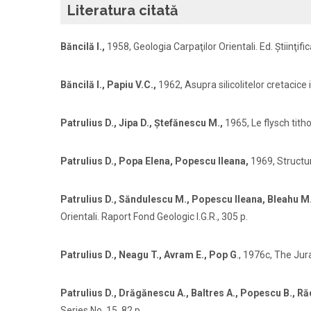
Literatura citată
Băncilă I.,
1958, Geologia Carpaţilor Orientali. Ed. Ştiinţifi
Băncilă I., Papiu V.C.,
1962, Asupra silicolitelor cretacice 
Patrulius D., Jipa D., Ştefănescu M.,
1965, Le flysch tith
Patrulius D., Popa Elena, Popescu Ileana,
1969, Structur
Patrulius D., Săndulescu M., Popescu Ileana, Bleahu M.
Orientali. Raport Fond Geologic I.G.R., 305 p.
Patrulius D., Neagu T., Avram E., Pop G
., 1976c, The Ju
Patrulius D., Drăgănescu A., Baltres A., Popescu B., R
Series No. 15, 82 p.