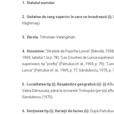
1. Statutul numelui:
2. Unitatea de rang superior în care se încadreaz
ă (i);
Hăghimaş).
3. Vârsta:
Tithonian-Valanginian.
4. Sinonimie:
“Stratele de Pojorîta-Lunca” (Băncilă, 1958, 
1969, tabelul 1 la p. 78); “Les Couches de Lunca supérieurs” 
superioare, tip “prefliş” (Patrulius et. al., 1969, p. 79);
“Lunc
Lunca” (Patrulius et. al., 1969, p. 77; Săndulescu, 1975, p. 7
5. Localitatea tip (i); R
ăspândire geografică
(ii): (i)
Aflu
Valea Dămucului, până la izvoarele Trotuşului (pe toţi afluen
Săndulescu (1975).
6. Sec
ţiunea tip (i); Variaţii de facies (ii):
După Patrulius 