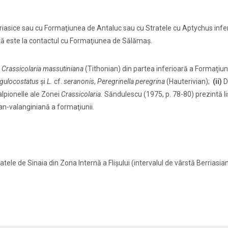
 triasice sau cu Formaţiunea de Antaluc sau cu Stratele cu Aptychus infe
antă este la contactul cu Formaţiunea de Sălămaş.
)
Crassicolaria massutiniana
(Tithonian) din partea inferioară a Formaţiun
ngulocostatus
şi
L.
cf.
seranonis
,
Peregrinella peregrina
(Hauterivian);
(ii)
D
alpionelle ale Zonei
Crassicolaria.
Săndulescu (1975, p. 78-80) prezintă li
an-valanginiană a formaţiunii.
ele de Sinaia din Zona Internă a Flişului (intervalul de vârstă Berriasia