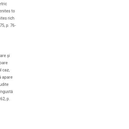
tric
enites to
ites rich
75, p. 76-
are şi
apare
l caz,
ră apare
rudite
 îngustă
62, p.