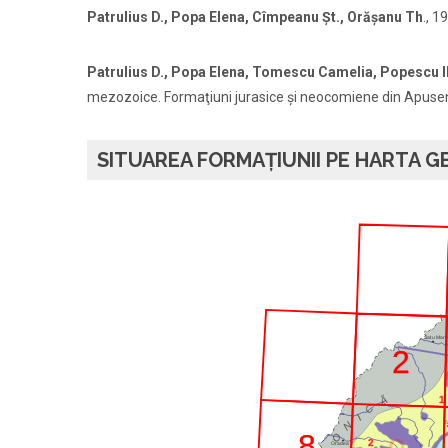
Patrulius D., Popa Elena, Cîmpeanu Şt., Orăşanu Th
., 
Patrulius D., Popa Elena, Tomescu Camelia, Popescu I
mezozoice. Formaţiuni jurasice şi neocomiene din Apusenii 
SITUAREA FORMAȚIUNII PE HARTA GE
Satu Mare
2
Ă
1
C
I
N
Z
8
O
2
Oradea