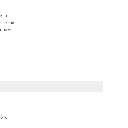
, la
ea de sud
lius et
6 p.