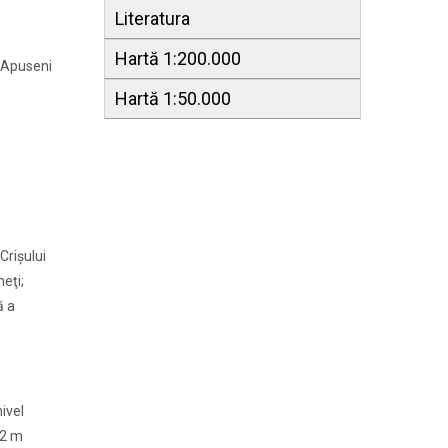
Literatura
Hartă 1:200.000
 Apuseni
Hartă 1:50.000
Crişului
meţi;
ă a
ivel
22 m