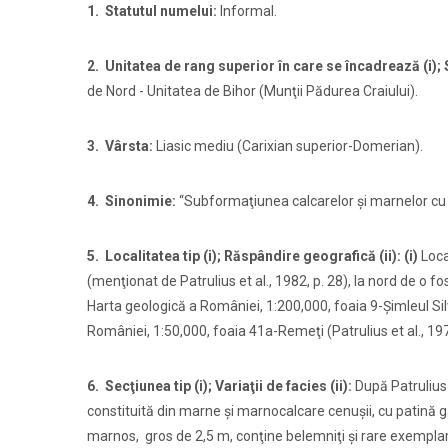
1.
Statutul numelui:
Informal.
2.
Unitatea de rang superior
în care se încadrează (i); S
de Nord -
Unitatea de Bihor (Munţii Pădurea Craiului).
3. Vârsta:
Liasic mediu (Carixian superior-Domerian).
4. Sinonimie:
“Subformaţiunea calcarelor şi marnelor cu 
5. Localitatea tip (i); Răspândire geografică (ii): (i)
Loca
(menţionat de Patrulius et al., 1982, p. 28), la nord de o fo
Harta geologică a României, 1:200,000, foaia 9-Șimleul Silva
României, 1:50,000, foaia 41a-Remeţi (Patrulius et al., 19
6. Secţiunea tip (i); Variaţii de facies (ii):
După Patrulius 
constituită din marne şi marnocalcare cenuşii, cu patină gă
marnos, gros de 2,5 m, conţine belemniţi şi rare exempla