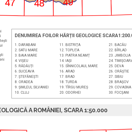
49
47
48
i
DENUMIREA FOILOR HĂRȚII GEOLOGICE SCARA1:200.
i
tești
1. DARABANI
11. BISTRIȚA
21. BACĂU
ui
2. SATU MARE
12. TOPLIȚA
22. BÎRLAD
ti
3. BAIA MARE
13. PIATRA NEAMȚ
23. JIMBOLIA
eni
4. VIȘEU
14. IAȘI
24. TIMIȘOAR
5. RĂDĂUȚI
15. SÎNNICOLAUL MARE
25. DEVA
6. SUCEAVA
16. ARAD
26. ORĂȘTIE
7. ȘTEFĂNEȘTI
17. BRAD
27. SIBIU
8. ORADEA
18. TURDA
28. BRAȘOV
9. ȘIMLEUL SILVANIEI
19. TÎRGU MUREȘ
29. COVASNA
10. CLUJ
20. ODORHEI
30. FOCȘANI
OLOGICĂ A ROMÂNIEI, SCARA 1:50.000