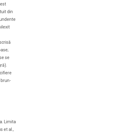
cest
uit din
abundente
ilexit
scrisă
oase;
ase se
ră).
cifiere
 brun-
a. Limita
s et al.,