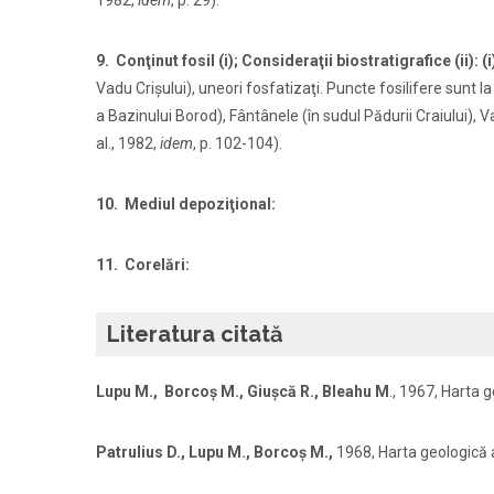
9. Conţinut fosil (i); Consideraţii biostratigrafice (ii): (
Vadu Crişului), uneori fosfatizaţi. Puncte fosilifere sunt l
a Bazinului Borod), Fântânele (în sudul Pădurii Craiului), Va
al., 1982,
idem
, p. 102-104).
10. Mediul depoziţional:
11. Corelări:
Literatura citată
Lupu M., Borcoș M., Giușcă R., Bleahu M
., 1967,
Harta g
Patrulius D., Lupu M., Borcoş M.,
1968, Harta geologică a