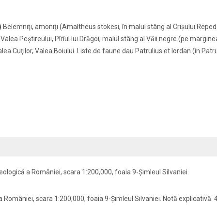
i)
Belemniţi, amoniţi (Amaltheus stokesi, în malul stâng al Crişului Repede
a Valea Peştireului, Pîrîul lui Drăgoi, malul stâng al Văii negre (pe margin
lea Cuţilor, Valea Boiului. Liste de faune dau Patrulius et Iordan (în Patru
eologică a României, scara 1:200,000, foaia 9-Şimleul Silvaniei.
 României, scara 1:200,000, foaia 9-Şimleul Silvaniei. Notă explicativă. 4