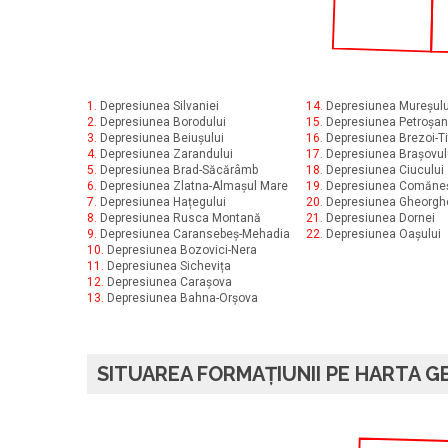
1.
Depresiunea Silvaniei
14.
Depresiunea Mureșulu
2.
Depresiunea Borodului
15.
Depresiunea Petroșan
3.
Depresiunea Beiușului
16.
Depresiunea Brezoi-Ti
4.
Depresiunea Zarandului
17.
Depresiunea Brașovul
5.
Depresiunea Brad-Săcărâmb
18.
Depresiunea Ciucului
6.
Depresiunea Zlatna-Almașul Mare
19.
Depresiunea Comăneș
7.
Depresiunea Hațegului
20.
Depresiunea Gheorgh
8.
Depresiunea Rusca Montană
21.
Depresiunea Dornei
9.
Depresiunea Caransebeș-Mehadia
22.
Depresiunea Oașului
10.
Depresiunea Bozovici-Nera
11.
Depresiunea Sichevița
12.
Depresiunea Carașova
13.
Depresiunea Bahna-Orșova
SITUAREA FORMAȚIUNII PE HARTA GE