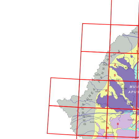
Satu Mare
Ă
1
C
I
N
Z
O
2
Oradea
Borod
N
N
3
Salonta
A
Beius
P
Stei
M U N
Vascau
A
4
A P U S
Zarand
E
N
U
Arad
I
S
Lipova
Brad
5
E
R
Deva
Timisoara
P
E
Hunedoara
Lugoj
Buzias
8
D
9
Caransebes
Ţ