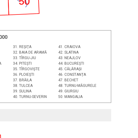
50
000
31. REȘIȚA
41. CRAIOVA
32. BAIA DE ARAMĂ
42. SLATINA
33. TÎRGU-JIU
43. NEAJLOV
A
34. PITEȘTI
44. BUCUREȘTI
35. TÎRGOVIȘTE
45. CĂLĂRAȘI
36. PLOIEȘTI
46. CONSTANȚA
37. BRĂILA
47. BECHET
38. TULCEA
48. TURNU-MĂGURELE
39. SULINA
49. GIURGIU
40. TURNU-SEVERIN
50. MANGALIA