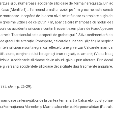
erzuie şi cu numeroase accidente silicioase de formă neregulată. Din a
itatus
(Montfort)... Termenul următor vizibil pe 1 m grosime, este constit
care marnoase. Incepând de la acest nivel se întâlnesc exemplare puţin 
e o grosime vizibilă de cel puţin 7 m, apar calcare marnoase cu noduli de s
ocile cu accidente silicioase conţin frecvent exemplare de
Pseudopecten
arnele Toarcianului este acoperit de grohotişuri.”. Stiva sedimentară de
de gradul de alteraţie. Proaspete, calcarele sunt cenuşii până la negrici
entele silicioase sunt negre, cu reflexe brune şi verzui. Calcarele marno
e difuziune, conţin nodului feruginoşi brun-roşcaţi, cu amoniţi (Valea Neag
ibile. Accidentele silicioase devin alburii-gălbui prin alterare. Prin decal
te şi versanţi accidentele silicioase decalcifiate dau fragmente angulare,
(1982,
idem,
p. 26-29).
 marnoase cefenii-gălbui de la partea terminală a Calcarelor cu Gryphae
ul cu Formaţiunea Marnelor şi Marnocalcarelor cu Harpoceratidae
(
Patruliu