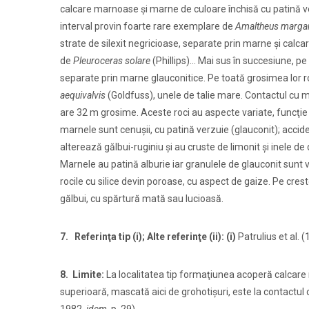
calcare marnoase şi marne de culoare închisă cu patină v
interval provin foarte rare exemplare de
Amaltheus margar
strate de silexit negricioase, separate prin marne şi cal
de
Pleuroceras solare
(Phillips)... Mai sus în succesiune, p
separate prin marne glauconitice. Pe toată grosimea lor r
aequivalvis
(Goldfuss), unele de talie mare. Contactul cu m
are 32 m grosime. Aceste roci au aspecte variate, funcţie 
marnele sunt cenuşii, cu patină verzuie (glauconit); accid
alterează gălbui-ruginiu şi au cruste de limonit şi inele d
Marnele au patină alburie iar granulele de glauconit sunt viz
rocile cu silice devin poroase, cu aspect de gaize. Pe cres
gălbui, cu spărtură mată sau lucioasă.
7. Referinţa tip (i); Alte referinţe (ii): (i)
Patrulius et al. 
8. Limite:
La localitatea tip formaţiunea acoperă calcare
superioară, mascată aici de grohotişuri, este la contact
1982,
idem
, p. 29).