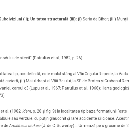
ubdiviziuni (ii); Unitatea structurală (iii): (i)
Seria de Bihor;
(iii)
Munții
nodului de silexit”
(
Patrulius et al., 1982, p. 26).
litatea tip, aici definită, este malul stâng al Văii Crişului Repede, la Vadu 
stă carieră;
(ii)
Malul drept al Văii Boiului, la SE de Bratca şi Grabenul Re
niei, caroul c3 (Lupu et al., 1967; Patrulius et al., 1968); Harta geologic
73).
et al. (1982,
idem
, p. 28 şi fig. 9) la localitatea tip baza formaţiunii “este
lbuie sau verzuie, cu puţin glauconit şi rare accidente silicioase. Acest n
re de
Amaltheus stokesi
(J. de C. Sowerby).... Urmează pe o grosime de 