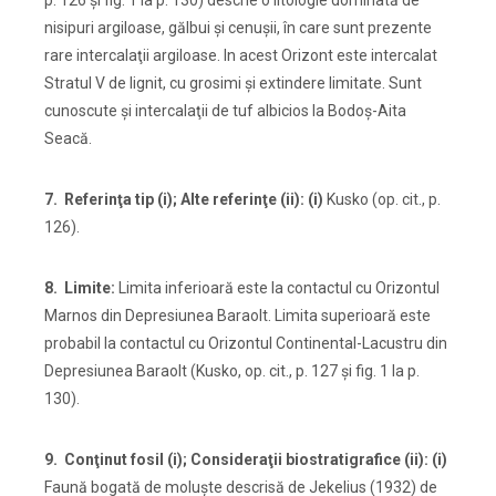
p. 126 şi fig. 1 la p. 130) descrie o litologie dominată de
nisipuri argiloase, gălbui şi cenuşii, în care sunt prezente
rare intercalaţii argiloase. In acest Orizont este intercalat
Stratul V de lignit, cu grosimi şi extindere limitate. Sunt
cunoscute şi intercalaţii de tuf albicios la Bodoş-Aita
Seacă.
7. Referinţa tip (i); Alte referinţe (ii): (i)
Kusko (op. cit., p.
126).
8. Limite:
Limita inferioară este la contactul cu Orizontul
Marnos din Depresiunea Baraolt. Limita superioară este
probabil la contactul cu Orizontul Continental-Lacustru din
Depresiunea Baraolt (Kusko, op. cit., p. 127 şi fig. 1 la p.
130).
9. Conţinut fosil (i); Consideraţii biostratigrafice (ii): (i)
Faună bogată de moluşte descrisă de Jekelius (1932) de