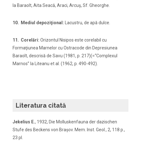
la Baraolt, Aita Seacă, Araci, Arcuş, Sf. Gheorghe.
10. Mediul depoziţional:
Lacustru, de apă dulce.
11. Corelări:
Orizontul Nisipos este corelabil cu
Formaţiunea Marnelor cu Ostracode din Depresiunea
Baraolt, descrisă de Savu (1981, p. 217)(=“Complexul
Marnos” la Liteanu et al. (1962, p. 490-492).
Literatura citată
Jekelius E.
, 1932, Die Molluskenfauna der dazischen
Stufe des Beckens von Braşov. Mem. Inst. Geol., 2, 118 p.,
23 pl.