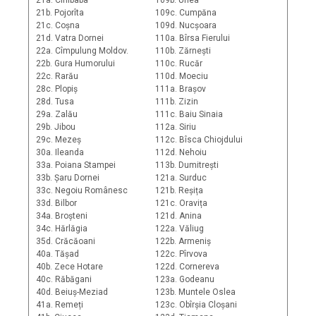
21a. Cîrlibaba
109b. Urlea
21b. Pojorîta
109c. Cumpăna
21c. Coșna
109d. Nucșoara
21d. Vatra Dornei
110a. Bîrsa Fierului
22a. Cîmpulung Moldov.
110b. Zărnești
22b. Gura Humorului
110c. Rucăr
22c. Rarău
110d. Moeciu
28c. Plopiș
111a. Brașov
28d. Tusa
111b. Zizin
29a. Zalău
111c. Baiu Sinaia
29b. Jibou
112a. Siriu
29c. Mezeș
112c. Bîsca Chiojdului
30a. Ileanda
112d. Nehoiu
33a. Poiana Stampei
113b. Dumitrești
33b. Șaru Dornei
121a. Surduc
33c. Negoiu Românesc
121b. Reșița
33d. Bilbor
121c. Oravița
34a. Broșteni
121d. Anina
34c. Hărlăgia
122a. Văliug
35d. Crăcăoani
122b. Armeniș
40a. Tășad
122c. Pîrvova
40b. Zece Hotare
122d. Cornereva
40c. Răbăgani
123a. Godeanu
40d. Beiuș-Meziad
123b. Muntele Oslea
41a. Remeți
123c. Obîrșia Cloșani