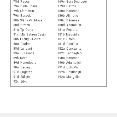
78d. Racoș
169c. Gura Dobrogei
79a. Băile Chirui
179d. Ostrov
79b. Sînmartin
180a. Băneasa
79c. Baraolt
180b. Alimanu
80b. Slănic-Moldova
180c. Băneasa
80d. Brețcu
180d. Adamclisi
81a. Tg. Ocna
181a. Peștera
81c. Mănăstirea Cașin
181b. Medgidia
88b. Lăpugiu-Coștei
181c. Deleni
88c. Gladna
181d. Ciocîrlia
88d. Luncani
182a. Constanța
89a. Gurasada
182c. Techirghiol
89b. Deva
190a. Băneasa
89d. Hunedoara
190b. Adamclisi
90a. Geoagiu
191d. Cotu Văii
91c. Șugatag
192a. Costinești
91d. Săliște
192c. Mangalia
92c. Sibiu