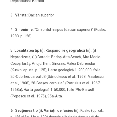
Depresiunea Baraolt.
3. Vârsta:
Dacian superior.
4. Sinonimie:
“Orizontul nisipos (dacian superior)” (Kusko,
1983, p. 126).
5. Localitatea tip (i); Răspândire geografică (ii): (i)
Neprecizată;
(ii)
Baraolt, Bodoş-Aita Seacă, Aita Medie-
Cocoş, Iarăş, Ariujd, Ilieni, Sîncraiu, Valea Debrenului
(Kusko, op. cit., p. 125); Harta geologică 1: 200,000, foile
20-Odorhei, caroul d3 (Săndulescu et al., 1968; Vasilescu
et al., 1968), 28-Braşov, caroul a3 (Patrulius et al., 1967;
1968a); Harta geologică 1: 50,000, foile 79c-Baraolt
(Popescu et al., 1975), 95a-Aita.
6. Secţiunea tip (i); Variaţii de facies (ii):
Kusko (op. cit.,