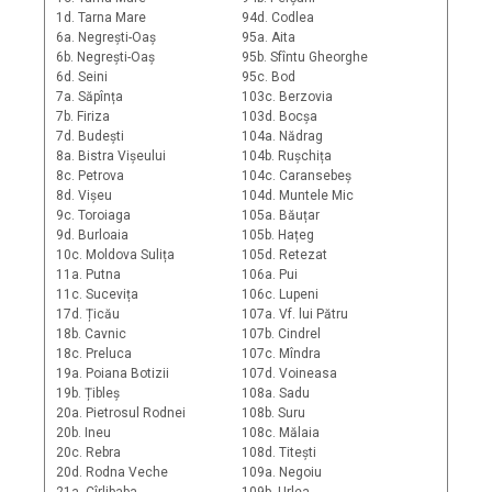
1d. Tarna Mare
94d. Codlea
6a. Negrești-Oaș
95a. Aita
6b. Negrești-Oaș
95b. Sfîntu Gheorghe
6d. Seini
95c. Bod
7a. Săpînța
103c. Berzovia
7b. Firiza
103d. Bocșa
7d. Budești
104a. Nădrag
8a. Bistra Vișeului
104b. Rușchița
8c. Petrova
104c. Caransebeș
8d. Vișeu
104d. Muntele Mic
9c. Toroiaga
105a. Băuțar
9d. Burloaia
105b. Hațeg
10c. Moldova Sulița
105d. Retezat
11a. Putna
106a. Pui
11c. Sucevița
106c. Lupeni
17d. Țicău
107a. Vf. lui Pătru
18b. Cavnic
107b. Cindrel
18c. Preluca
107c. Mîndra
19a. Poiana Botizii
107d. Voineasa
19b. Țibleș
108a. Sadu
20a. Pietrosul Rodnei
108b. Suru
20b. Ineu
108c. Mălaia
20c. Rebra
108d. Titești
20d. Rodna Veche
109a. Negoiu