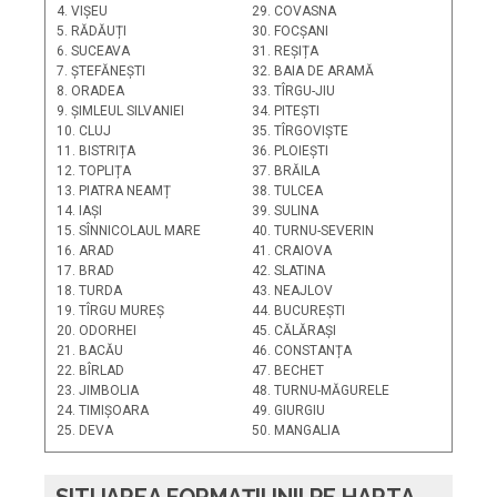
4. VIȘEU
29. COVASNA
5. RĂDĂUȚI
30. FOCȘANI
6. SUCEAVA
31. REȘIȚA
7. ȘTEFĂNEȘTI
32. BAIA DE ARAMĂ
8. ORADEA
33. TÎRGU-JIU
9. ȘIMLEUL SILVANIEI
34. PITEȘTI
10. CLUJ
35. TÎRGOVIȘTE
11. BISTRIȚA
36. PLOIEȘTI
12. TOPLIȚA
37. BRĂILA
13. PIATRA NEAMȚ
38. TULCEA
14. IAȘI
39. SULINA
15. SÎNNICOLAUL MARE
40. TURNU-SEVERIN
16. ARAD
41. CRAIOVA
17. BRAD
42. SLATINA
18. TURDA
43. NEAJLOV
19. TÎRGU MUREȘ
44. BUCUREȘTI
20. ODORHEI
45. CĂLĂRAȘI
21. BACĂU
46. CONSTANȚA
22. BÎRLAD
47. BECHET
23. JIMBOLIA
48. TURNU-MĂGURELE
24. TIMIȘOARA
49. GIURGIU
25. DEVA
50. MANGALIA