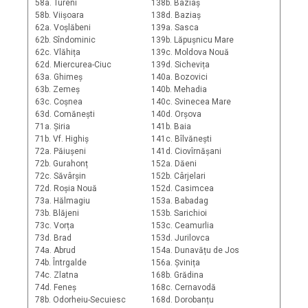
58a. Tureni
138b. Baziaș
58b. Viișoara
138d. Baziaș
62a. Voșlăbeni
139a. Sasca
62b. Sîndominic
139b. Lăpușnicu Mare
62c. Vlăhița
139c. Moldova Nouă
62d. Miercurea-Ciuc
139d. Sichevița
63a. Ghimeș
140a. Bozovici
63b. Zemeș
140b. Mehadia
63c. Coșnea
140c. Svinecea Mare
63d. Comănești
140d. Orșova
71a. Șiria
141b. Baia
71b. Vf. Highiș
141c. Bîlvănești
72a. Păiușeni
141d. Ciovîrnășani
72b. Gurahonț
152a. Dăeni
72c. Săvârșin
152b. Cârjelari
72d. Roșia Nouă
152d. Casimcea
73a. Hălmagiu
153a. Babadag
73b. Blăjeni
153b. Sarichioi
73c. Vorța
153c. Ceamurlia
73d. Brad
153d. Jurilovca
74a. Abrud
154a. Dunavățu de Jos
74b. Întrgalde
156a. Șvinița
74c. Zlatna
168b. Grădina
74d. Feneș
168c. Cernavodă
78b. Odorheiu-Secuiesc
168d. Dorobanțu