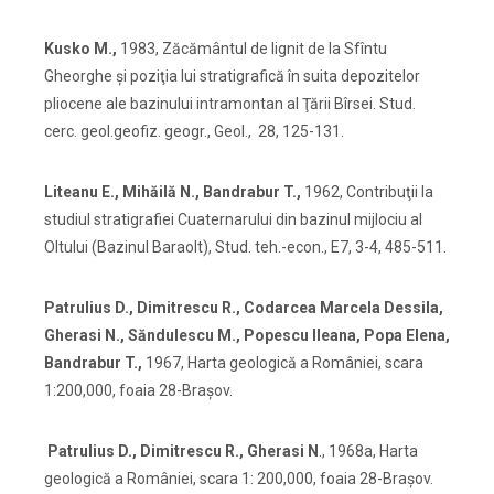
Kusko M.,
1983, Zăcământul de lignit de la Sfîntu
Gheorghe şi poziţia lui stratigrafică în suita depozitelor
pliocene ale bazinului intramontan al Ţării Bîrsei. Stud.
cerc. geol.geofiz. geogr., Geol., 28, 125-131.
Liteanu E., Mihăilă N., Bandrabur T.,
1962, Contribuţii la
studiul stratigrafiei Cuaternarului din bazinul mijlociu al
Oltului (Bazinul Baraolt), Stud. teh.-econ., E7, 3-4, 485-511.
Patrulius D., Dimitrescu R., Codarcea Marcela Dessila,
Gherasi N., Săndulescu M., Popescu Ileana, Popa Elena,
Bandrabur T.,
1967, Harta geologică a României, scara
1:200,000, foaia 28-Braşov.
Patrulius D., Dimitrescu R., Gherasi N
., 1968a, Harta
geologică a României, scara 1: 200,000, foaia 28-Braşov.