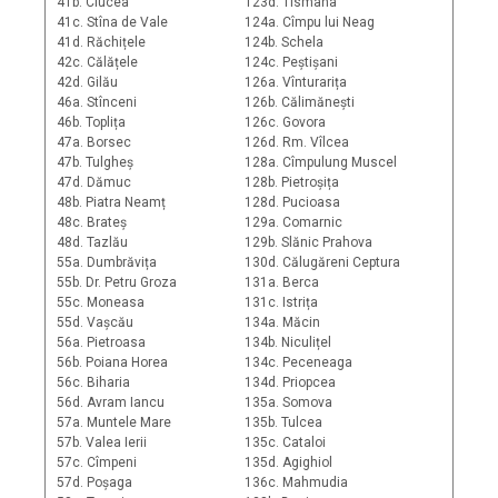
41b. Ciucea
123d. Tismana
41c. Stîna de Vale
124a. Cîmpu lui Neag
41d. Răchițele
124b. Schela
42c. Călățele
124c. Peștișani
42d. Gilău
126a. Vînturarița
46a. Stînceni
126b. Călimănești
46b. Toplița
126c. Govora
47a. Borsec
126d. Rm. Vîlcea
47b. Tulgheș
128a. Cîmpulung Muscel
47d. Dămuc
128b. Pietroșița
48b. Piatra Neamț
128d. Pucioasa
48c. Brateș
129a. Comarnic
48d. Tazlău
129b. Slănic Prahova
55a. Dumbrăvița
130d. Călugăreni Ceptura
55b. Dr. Petru Groza
131a. Berca
55c. Moneasa
131c. Istrița
55d. Vașcău
134a. Măcin
56a. Pietroasa
134b. Niculițel
56b. Poiana Horea
134c. Peceneaga
56c. Biharia
134d. Priopcea
56d. Avram Iancu
135a. Somova
57a. Muntele Mare
135b. Tulcea
57b. Valea Ierii
135c. Cataloi
57c. Cîmpeni
135d. Agighiol
57d. Poșaga
136c. Mahmudia