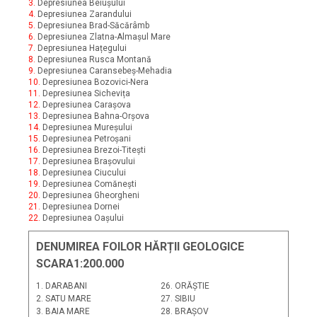
3.
Depresiunea Beiușului
4.
Depresiunea Zarandului
5.
Depresiunea Brad-Săcărâmb
6.
Depresiunea Zlatna-Almașul Mare
7.
Depresiunea Hațegului
8.
Depresiunea Rusca Montană
9.
Depresiunea Caransebeș-Mehadia
10.
Depresiunea Bozovici-Nera
11.
Depresiunea Sichevița
12.
Depresiunea Carașova
13.
Depresiunea Bahna-Orșova
14.
Depresiunea Mureșului
15.
Depresiunea Petroșani
16.
Depresiunea Brezoi-Titești
17.
Depresiunea Brașovului
18.
Depresiunea Ciucului
19.
Depresiunea Comănești
20.
Depresiunea Gheorgheni
21.
Depresiunea Dornei
22.
Depresiunea Oașului
DENUMIREA FOILOR HĂRȚII GEOLOGICE
SCARA1:200.000
1. DARABANI
26. ORĂȘTIE
2. SATU MARE
27. SIBIU
3. BAIA MARE
28. BRAȘOV