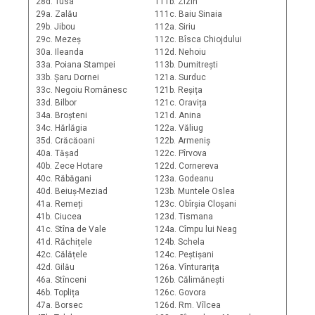
28d. Tusa
111b. Zizin
29a. Zalău
111c. Baiu Sinaia
29b. Jibou
112a. Siriu
29c. Mezeș
112c. Bîsca Chiojdului
30a. Ileanda
112d. Nehoiu
33a. Poiana Stampei
113b. Dumitrești
33b. Șaru Dornei
121a. Surduc
33c. Negoiu Românesc
121b. Reșița
33d. Bilbor
121c. Oravița
34a. Broșteni
121d. Anina
34c. Hărlăgia
122a. Văliug
35d. Crăcăoani
122b. Armeniș
40a. Tășad
122c. Pîrvova
40b. Zece Hotare
122d. Cornereva
40c. Răbăgani
123a. Godeanu
40d. Beiuș-Meziad
123b. Muntele Oslea
41a. Remeți
123c. Obîrșia Cloșani
41b. Ciucea
123d. Tismana
41c. Stîna de Vale
124a. Cîmpu lui Neag
41d. Răchițele
124b. Schela
42c. Călățele
124c. Peștișani
42d. Gilău
126a. Vînturarița
46a. Stînceni
126b. Călimănești
46b. Toplița
126c. Govora
47a. Borsec
126d. Rm. Vîlcea