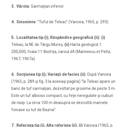
3. Vârsta:
Sarmaţian inferior.
4. Sinonimie:
“Tuful de Teleac” (Vancea, 1965, p. 293).
5. Localitatea tip (i); Răspândire geografică (ii): (i)
Teleac, la NE de Târgu Mureş;
(ii)
Harta geologică 1:
200,000, foaia 11-Bistriţa, caroul d4 (Marinescu et Peltz,
1967; 1967a).
6. Secţiunea tip (i); Variaţii de facies (ii):
După Vancea
(1965, p. 289 şi fig. 3 la aceeaşi pagină) “la Teleac apare un
banc de tuf sarmaţian, dezvoltat pe grosime de peste 3 m.
Este un tuf albicios compact, cu feţe neregulate şi cuiburi
de nisip. La circa 100 m deasupra se dezvoltă marnele
foioase cu tuf de Bazna”.
7. Referinţa tip (i); Alte referinţe (ii):
(i)
Vancea (1965, p.