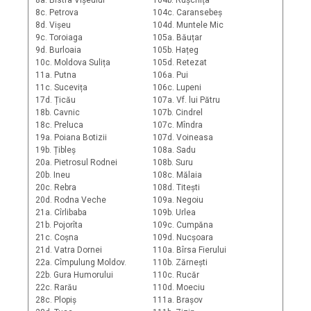
8a. Bistra Vișeului
104b. Rușchița
8c. Petrova
104c. Caransebeș
8d. Vișeu
104d. Muntele Mic
9c. Toroiaga
105a. Băuțar
9d. Burloaia
105b. Hațeg
10c. Moldova Sulița
105d. Retezat
11a. Putna
106a. Pui
11c. Sucevița
106c. Lupeni
17d. Țicău
107a. Vf. lui Pătru
18b. Cavnic
107b. Cindrel
18c. Preluca
107c. Mîndra
19a. Poiana Botizii
107d. Voineasa
19b. Țibleș
108a. Sadu
20a. Pietrosul Rodnei
108b. Suru
20b. Ineu
108c. Mălaia
20c. Rebra
108d. Titești
20d. Rodna Veche
109a. Negoiu
21a. Cîrlibaba
109b. Urlea
21b. Pojorîta
109c. Cumpăna
21c. Coșna
109d. Nucșoara
21d. Vatra Dornei
110a. Bîrsa Fierului
22a. Cîmpulung Moldov.
110b. Zărnești
22b. Gura Humorului
110c. Rucăr
22c. Rarău
110d. Moeciu
28c. Plopiș
111a. Brașov