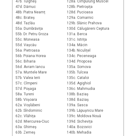
47b. Tulgheș
128a. Cîmpulung Muscel
47d. Dămuc
128b. Pietroșița
48b. Piatra Neamț
128d. Pucioasa
48c. Brateș
129a. Comarnic
48d. Tazlău
129b. Slănic Prahova
55a. Dumbrăvița
130d. Călugăreni Ceptura
55b. Dr. Petru Groza
131a. Berca
55c. Moneasa
131c. Istrița
55d. Vașcău
134a. Măcin
56a. Pietroasa
134b. Niculițel
56b. Poiana Horea
134c. Peceneaga
56c. Biharia
134d. Priopcea
56d. Avram Iancu
135a. Somova
57a. Muntele Mare
135b. Tulcea
57b. Valea Ierii
135c. Cataloi
57c. Cîmpeni
135d. Agighiol
57d. Poșaga
136c. Mahmudia
58a. Tureni
138b. Baziaș
58b. Viișoara
138d. Baziaș
62a. Voșlăbeni
139a. Sasca
62b. Sîndominic
139b. Lăpușnicu Mare
62c. Vlăhița
139c. Moldova Nouă
62d. Miercurea-Ciuc
139d. Sichevița
63a. Ghimeș
140a. Bozovici
63b. Zemeș
140b. Mehadia