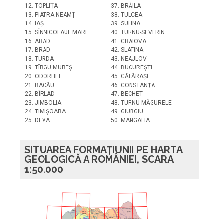
12. TOPLIȚA
37. BRĂILA
13. PIATRA NEAMȚ
38. TULCEA
14. IAȘI
39. SULINA
15. SÎNNICOLAUL MARE
40. TURNU-SEVERIN
16. ARAD
41. CRAIOVA
17. BRAD
42. SLATINA
18. TURDA
43. NEAJLOV
19. TÎRGU MUREȘ
44. BUCUREȘTI
20. ODORHEI
45. CĂLĂRAȘI
21. BACĂU
46. CONSTANȚA
22. BÎRLAD
47. BECHET
23. JIMBOLIA
48. TURNU-MĂGURELE
24. TIMIȘOARA
49. GIURGIU
25. DEVA
50. MANGALIA
SITUAREA FORMAȚIUNII PE HARTA
GEOLOGICĂ A ROMÂNIEI, SCARA
1:50.000
PLATFORMA
Sighet
F
R
Satu Mare
L
Z
22
M. Gut
ăi
O
Boto
ani
I
N
S
A
U
Vi
eu
Baia Mare
L
C
R
Gura
Suceava
T
I
Humorului
S
R
T
A
A
Campulung
N
MOLDOVENEASC
Ă
L
I