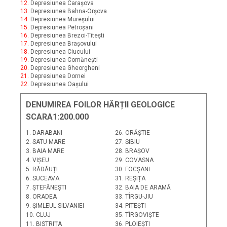
12.
Depresiunea Carașova
13.
Depresiunea Bahna-Orșova
14.
Depresiunea Mureșului
15.
Depresiunea Petroșani
16.
Depresiunea Brezoi-Titești
17.
Depresiunea Brașovului
18.
Depresiunea Ciucului
19.
Depresiunea Comănești
20.
Depresiunea Gheorgheni
21.
Depresiunea Dornei
22.
Depresiunea Oașului
DENUMIREA FOILOR HĂRȚII GEOLOGICE
SCARA1:200.000
1. DARABANI
26. ORĂȘTIE
2. SATU MARE
27. SIBIU
3. BAIA MARE
28. BRAȘOV
4. VIȘEU
29. COVASNA
5. RĂDĂUȚI
30. FOCȘANI
6. SUCEAVA
31. REȘIȚA
7. ȘTEFĂNEȘTI
32. BAIA DE ARAMĂ
8. ORADEA
33. TÎRGU-JIU
9. ȘIMLEUL SILVANIEI
34. PITEȘTI
10. CLUJ
35. TÎRGOVIȘTE
11. BISTRIȚA
36. PLOIEȘTI