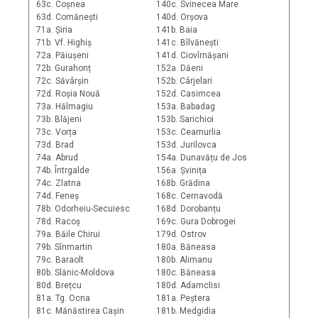
63c. Coșnea
140c. Svinecea Mare
63d. Comănești
140d. Orșova
71a. Șiria
141b. Baia
71b. Vf. Highiș
141c. Bîlvănești
72a. Păiușeni
141d. Ciovîrnășani
72b. Gurahonț
152a. Dăeni
72c. Săvârșin
152b. Cârjelari
72d. Roșia Nouă
152d. Casimcea
73a. Hălmagiu
153a. Babadag
73b. Blăjeni
153b. Sarichioi
73c. Vorța
153c. Ceamurlia
73d. Brad
153d. Jurilovca
74a. Abrud
154a. Dunavățu de Jos
74b. Întrgalde
156a. Șvinița
74c. Zlatna
168b. Grădina
74d. Feneș
168c. Cernavodă
78b. Odorheiu-Secuiesc
168d. Dorobanțu
78d. Racoș
169c. Gura Dobrogei
79a. Băile Chirui
179d. Ostrov
79b. Sînmartin
180a. Băneasa
79c. Baraolt
180b. Alimanu
80b. Slănic-Moldova
180c. Băneasa
80d. Brețcu
180d. Adamclisi
81a. Tg. Ocna
181a. Peștera
81c. Mănăstirea Cașin
181b. Medgidia