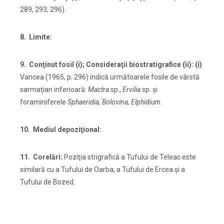
289, 293, 296).
8. Limite:
9. Conţinut fosil (i); Consideraţii biostratigrafice (ii): (i)
Vancea (1965, p. 296) indică următoarele fosile de vârstă
sarmaţian inferioară:
Mactra
sp.,
Ervilia
sp. şi
foraminiferele
Sphaeridia, Bolovina, Elphidium
.
10. Mediul depoziţional:
11. Corelări:
Poziţia strigrafică a Tufului de Teleac este
similară cu a Tufului de Oarba, a Tufului de Ercea şi a
Tufului de Bozed.